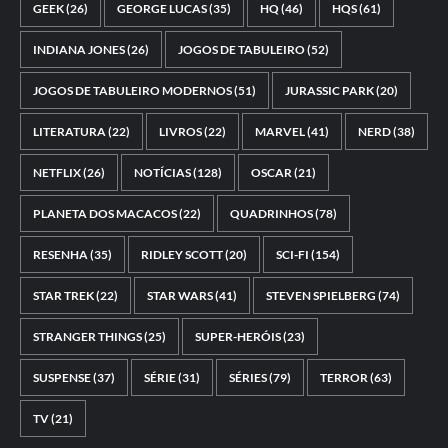
GEEK
(26)
GEORGE LUCAS
(35)
HQ
(46)
HQS
(61)
INDIANA JONES
(26)
JOGOS DE TABULEIRO
(52)
JOGOS DE TABULEIRO MODERNOS
(51)
JURASSIC PARK
(20)
LITERATURA
(22)
LIVROS
(22)
MARVEL
(41)
NERD
(38)
NETFLIX
(26)
NOTÍCIAS
(128)
OSCAR
(21)
PLANETA DOS MACACOS
(22)
QUADRINHOS
(78)
RESENHA
(35)
RIDLEY SCOTT
(20)
SCI-FI
(154)
STAR TREK
(22)
STAR WARS
(41)
STEVEN SPIELBERG
(74)
STRANGER THINGS
(25)
SUPER-HERÓIS
(23)
SUSPENSE
(37)
SÉRIE
(31)
SÉRIES
(79)
TERROR
(63)
TV
(21)