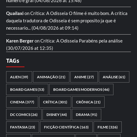
numero e gral
(04/08/2026 at 15:48)
Quailaxi
on
Crítica: A Odisseia
O filme é muito bom. A critica
daquela tradutora de Odisseia é sem proposito ja que é
necessario...
(04/08/2026 at 09:14)
Karen Berger
on
Crítica: A Odisseia
Parabéns pela análise
(30/07/2026 at 12:35)
TAGs
ALIEN
(39)
ANIMAÇÃO
(21)
ANIME
(27)
ANÁLISE
(61)
BOARD GAMES
(53)
BOARD GAMES MODERNOS
(46)
CINEMA
(377)
CRÍTICA
(301)
CRÔNICA
(21)
DC COMICS
(26)
DISNEY
(44)
DRAMA
(91)
FANTASIA
(23)
FICÇÃO CIENTÍFICA
(163)
FILME
(326)