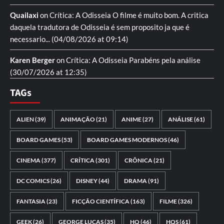
Quailaxi
on
Crítica: A Odisseia
O filme é muito bom. A critica
daquela tradutora de Odisseia é sem proposito ja que é
necessario...
(04/08/2026 at 09:14)
Karen Berger
on
Crítica: A Odisseia
Parabéns pela análise
(30/07/2026 at 12:35)
TAGs
ALIEN
(39)
ANIMAÇÃO
(21)
ANIME
(27)
ANÁLISE
(61)
BOARD GAMES
(53)
BOARD GAMES MODERNOS
(46)
CINEMA
(377)
CRÍTICA
(301)
CRÔNICA
(21)
DC COMICS
(26)
DISNEY
(44)
DRAMA
(91)
FANTASIA
(23)
FICÇÃO CIENTÍFICA
(163)
FILME
(326)
GEEK
(26)
GEORGE LUCAS
(35)
HQ
(46)
HQS
(61)