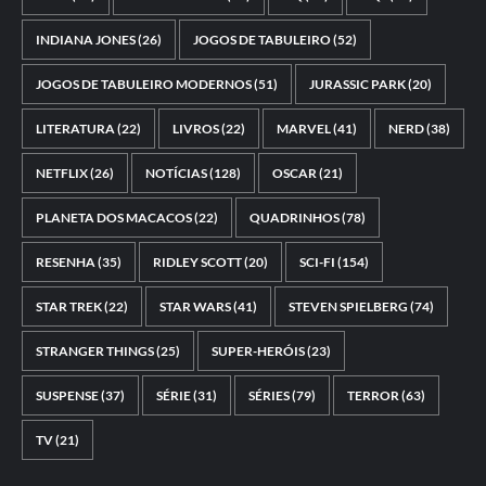
INDIANA JONES
(26)
JOGOS DE TABULEIRO
(52)
JOGOS DE TABULEIRO MODERNOS
(51)
JURASSIC PARK
(20)
LITERATURA
(22)
LIVROS
(22)
MARVEL
(41)
NERD
(38)
NETFLIX
(26)
NOTÍCIAS
(128)
OSCAR
(21)
PLANETA DOS MACACOS
(22)
QUADRINHOS
(78)
RESENHA
(35)
RIDLEY SCOTT
(20)
SCI-FI
(154)
STAR TREK
(22)
STAR WARS
(41)
STEVEN SPIELBERG
(74)
STRANGER THINGS
(25)
SUPER-HERÓIS
(23)
SUSPENSE
(37)
SÉRIE
(31)
SÉRIES
(79)
TERROR
(63)
TV
(21)