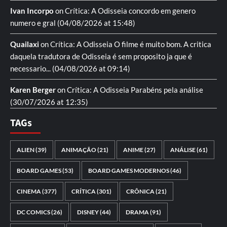
Ivan Incorpo
on
Crítica: A Odisseia
concordo em genero
numero e gral
(04/08/2026 at 15:48)
Quailaxi
on
Crítica: A Odisseia
O filme é muito bom. A critica
daquela tradutora de Odisseia é sem proposito ja que é
necessario...
(04/08/2026 at 09:14)
Karen Berger
on
Crítica: A Odisseia
Parabéns pela análise
(30/07/2026 at 12:35)
TAGs
ALIEN
(39)
ANIMAÇÃO
(21)
ANIME
(27)
ANÁLISE
(61)
BOARD GAMES
(53)
BOARD GAMES MODERNOS
(46)
CINEMA
(377)
CRÍTICA
(301)
CRÔNICA
(21)
DC COMICS
(26)
DISNEY
(44)
DRAMA
(91)