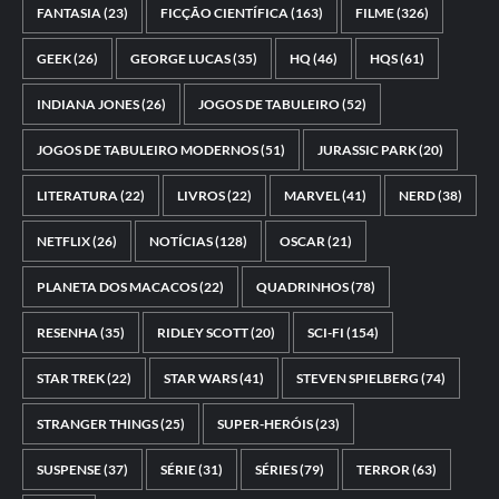
FANTASIA
(23)
FICÇÃO CIENTÍFICA
(163)
FILME
(326)
GEEK
(26)
GEORGE LUCAS
(35)
HQ
(46)
HQS
(61)
INDIANA JONES
(26)
JOGOS DE TABULEIRO
(52)
JOGOS DE TABULEIRO MODERNOS
(51)
JURASSIC PARK
(20)
LITERATURA
(22)
LIVROS
(22)
MARVEL
(41)
NERD
(38)
NETFLIX
(26)
NOTÍCIAS
(128)
OSCAR
(21)
PLANETA DOS MACACOS
(22)
QUADRINHOS
(78)
RESENHA
(35)
RIDLEY SCOTT
(20)
SCI-FI
(154)
STAR TREK
(22)
STAR WARS
(41)
STEVEN SPIELBERG
(74)
STRANGER THINGS
(25)
SUPER-HERÓIS
(23)
SUSPENSE
(37)
SÉRIE
(31)
SÉRIES
(79)
TERROR
(63)