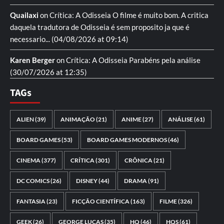
Quailaxi
on
Crítica: A Odisseia
O filme é muito bom. A critica
daquela tradutora de Odisseia é sem proposito ja que é
necessario...
(04/08/2026 at 09:14)
Karen Berger
on
Crítica: A Odisseia
Parabéns pela análise
(30/07/2026 at 12:35)
TAGs
ALIEN
(39)
ANIMAÇÃO
(21)
ANIME
(27)
ANÁLISE
(61)
BOARD GAMES
(53)
BOARD GAMES MODERNOS
(46)
CINEMA
(377)
CRÍTICA
(301)
CRÔNICA
(21)
DC COMICS
(26)
DISNEY
(44)
DRAMA
(91)
FANTASIA
(23)
FICÇÃO CIENTÍFICA
(163)
FILME
(326)
GEEK
(26)
GEORGE LUCAS
(35)
HQ
(46)
HQS
(61)