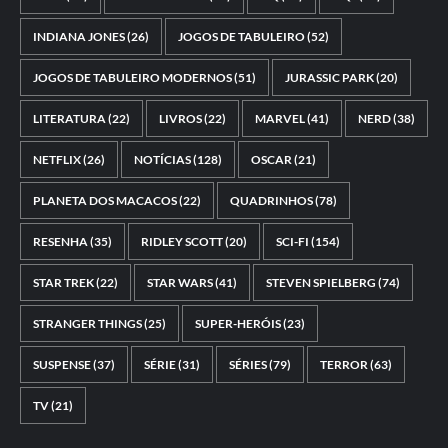
INDIANA JONES
(26)
JOGOS DE TABULEIRO
(52)
JOGOS DE TABULEIRO MODERNOS
(51)
JURASSIC PARK
(20)
LITERATURA
(22)
LIVROS
(22)
MARVEL
(41)
NERD
(38)
NETFLIX
(26)
NOTÍCIAS
(128)
OSCAR
(21)
PLANETA DOS MACACOS
(22)
QUADRINHOS
(78)
RESENHA
(35)
RIDLEY SCOTT
(20)
SCI-FI
(154)
STAR TREK
(22)
STAR WARS
(41)
STEVEN SPIELBERG
(74)
STRANGER THINGS
(25)
SUPER-HERÓIS
(23)
SUSPENSE
(37)
SÉRIE
(31)
SÉRIES
(79)
TERROR
(63)
TV
(21)