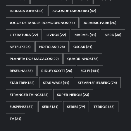
INDIANA JONES
(26)
JOGOS DE TABULEIRO
(52)
JOGOS DE TABULEIRO MODERNOS
(51)
JURASSIC PARK
(20)
LITERATURA
(22)
LIVROS
(22)
MARVEL
(41)
NERD
(38)
NETFLIX
(26)
NOTÍCIAS
(128)
OSCAR
(21)
PLANETA DOS MACACOS
(22)
QUADRINHOS
(78)
RESENHA
(35)
RIDLEY SCOTT
(20)
SCI-FI
(154)
STAR TREK
(22)
STAR WARS
(41)
STEVEN SPIELBERG
(74)
STRANGER THINGS
(25)
SUPER-HERÓIS
(23)
SUSPENSE
(37)
SÉRIE
(31)
SÉRIES
(79)
TERROR
(63)
TV
(21)