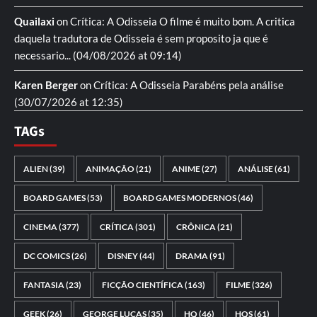
Quailaxi
on
Crítica: A Odisseia
O filme é muito bom. A critica
daquela tradutora de Odisseia é sem proposito ja que é
necessario...
(04/08/2026 at 09:14)
Karen Berger
on
Crítica: A Odisseia
Parabéns pela análise
(30/07/2026 at 12:35)
TAGs
ALIEN
(39)
ANIMAÇÃO
(21)
ANIME
(27)
ANÁLISE
(61)
BOARD GAMES
(53)
BOARD GAMES MODERNOS
(46)
CINEMA
(377)
CRÍTICA
(301)
CRÔNICA
(21)
DC COMICS
(26)
DISNEY
(44)
DRAMA
(91)
FANTASIA
(23)
FICÇÃO CIENTÍFICA
(163)
FILME
(326)
GEEK
(26)
GEORGE LUCAS
(35)
HQ
(46)
HQS
(61)