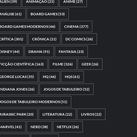
ALIEN
(39)
ANIMAÇÃO
(21)
ANIME
(27)
ANÁLISE
(61)
BOARD GAMES
(53)
BOARD GAMES MODERNOS
(46)
CINEMA
(377)
CRÍTICA
(301)
CRÔNICA
(21)
DC COMICS
(26)
DISNEY
(44)
DRAMA
(91)
FANTASIA
(23)
FICÇÃO CIENTÍFICA
(163)
FILME
(326)
GEEK
(26)
GEORGE LUCAS
(35)
HQ
(46)
HQS
(61)
INDIANA JONES
(26)
JOGOS DE TABULEIRO
(52)
JOGOS DE TABULEIRO MODERNOS
(51)
JURASSIC PARK
(20)
LITERATURA
(22)
LIVROS
(22)
MARVEL
(41)
NERD
(38)
NETFLIX
(26)