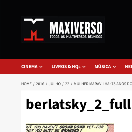
CINEMA
LIVROS & HQs
MÚSICA
NE
HOME
2016
JULHO
22
MULHER MARAVILHA: 75 ANOS D
berlatsky_2_full