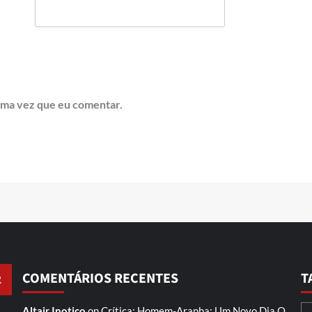
ima vez que eu comentar.
COMENTÁRIOS RECENTES
T
Altair Inotico
on
Crítica: Homem-Aranha: Um Novo Dia
O