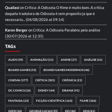
Quailaxi
on
Crítica: A Odisseia
O filme é muito bom. A critica
daquela tradutora de Odisseia é sem proposito ja que é
necessario...
(04/08/2026 at 09:14)
Karen Berger
on
Crítica: A Odisseia
Parabéns pela análise
(30/07/2026 at 12:35)
TAGs
ALIEN
(39)
ANIMAÇÃO
(21)
ANIME
(27)
ANÁLISE
(61)
BOARD GAMES
(53)
BOARD GAMES MODERNOS
(46)
CINEMA
(377)
CRÍTICA
(301)
CRÔNICA
(21)
DC COMICS
(26)
DISNEY
(44)
DRAMA
(91)
FANTASIA
(23)
FICÇÃO CIENTÍFICA
(163)
FILME
(326)
GEEK
(26)
GEORGE LUCAS
(35)
HQ
(46)
HQS
(61)