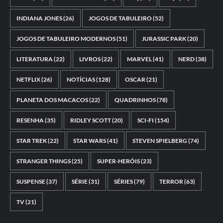
INDIANA JONES
(26)
JOGOS DE TABULEIRO
(52)
JOGOS DE TABULEIRO MODERNOS
(51)
JURASSIC PARK
(20)
LITERATURA
(22)
LIVROS
(22)
MARVEL
(41)
NERD
(38)
NETFLIX
(26)
NOTÍCIAS
(128)
OSCAR
(21)
PLANETA DOS MACACOS
(22)
QUADRINHOS
(78)
RESENHA
(35)
RIDLEY SCOTT
(20)
SCI-FI
(154)
STAR TREK
(22)
STAR WARS
(41)
STEVEN SPIELBERG
(74)
STRANGER THINGS
(25)
SUPER-HERÓIS
(23)
SUSPENSE
(37)
SÉRIE
(31)
SÉRIES
(79)
TERROR
(63)
TV
(21)