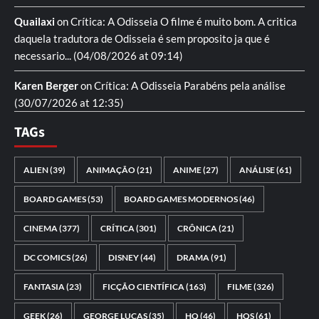
Quailaxi
on
Crítica: A Odisseia
O filme é muito bom. A critica
daquela tradutora de Odisseia é sem proposito ja que é
necessario...
(04/08/2026 at 09:14)
Karen Berger
on
Crítica: A Odisseia
Parabéns pela análise
(30/07/2026 at 12:35)
TAGs
ALIEN
(39)
ANIMAÇÃO
(21)
ANIME
(27)
ANÁLISE
(61)
BOARD GAMES
(53)
BOARD GAMES MODERNOS
(46)
CINEMA
(377)
CRÍTICA
(301)
CRÔNICA
(21)
DC COMICS
(26)
DISNEY
(44)
DRAMA
(91)
FANTASIA
(23)
FICÇÃO CIENTÍFICA
(163)
FILME
(326)
GEEK
(26)
GEORGE LUCAS
(35)
HQ
(46)
HQS
(61)