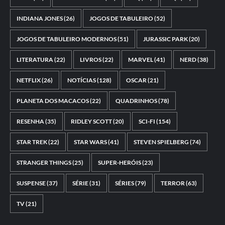
INDIANA JONES
(26)
JOGOS DE TABULEIRO
(52)
JOGOS DE TABULEIRO MODERNOS
(51)
JURASSIC PARK
(20)
LITERATURA
(22)
LIVROS
(22)
MARVEL
(41)
NERD
(38)
NETFLIX
(26)
NOTÍCIAS
(128)
OSCAR
(21)
PLANETA DOS MACACOS
(22)
QUADRINHOS
(78)
RESENHA
(35)
RIDLEY SCOTT
(20)
SCI-FI
(154)
STAR TREK
(22)
STAR WARS
(41)
STEVEN SPIELBERG
(74)
STRANGER THINGS
(25)
SUPER-HERÓIS
(23)
SUSPENSE
(37)
SÉRIE
(31)
SÉRIES
(79)
TERROR
(63)
TV
(21)