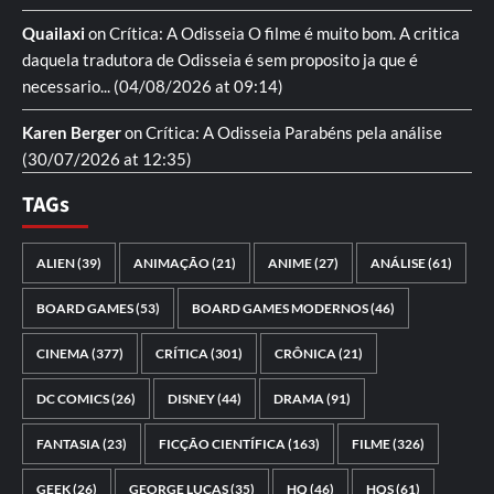
Quailaxi
on
Crítica: A Odisseia
O filme é muito bom. A critica
daquela tradutora de Odisseia é sem proposito ja que é
necessario...
(04/08/2026 at 09:14)
Karen Berger
on
Crítica: A Odisseia
Parabéns pela análise
(30/07/2026 at 12:35)
TAGs
ALIEN
(39)
ANIMAÇÃO
(21)
ANIME
(27)
ANÁLISE
(61)
BOARD GAMES
(53)
BOARD GAMES MODERNOS
(46)
CINEMA
(377)
CRÍTICA
(301)
CRÔNICA
(21)
DC COMICS
(26)
DISNEY
(44)
DRAMA
(91)
FANTASIA
(23)
FICÇÃO CIENTÍFICA
(163)
FILME
(326)
GEEK
(26)
GEORGE LUCAS
(35)
HQ
(46)
HQS
(61)