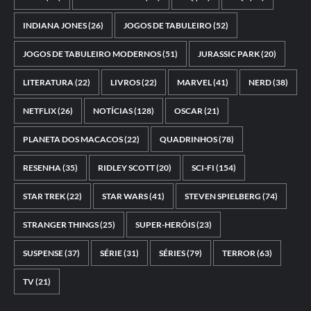
INDIANA JONES
(26)
JOGOS DE TABULEIRO
(52)
JOGOS DE TABULEIRO MODERNOS
(51)
JURASSIC PARK
(20)
LITERATURA
(22)
LIVROS
(22)
MARVEL
(41)
NERD
(38)
NETFLIX
(26)
NOTÍCIAS
(128)
OSCAR
(21)
PLANETA DOS MACACOS
(22)
QUADRINHOS
(78)
RESENHA
(35)
RIDLEY SCOTT
(20)
SCI-FI
(154)
STAR TREK
(22)
STAR WARS
(41)
STEVEN SPIELBERG
(74)
STRANGER THINGS
(25)
SUPER-HERÓIS
(23)
SUSPENSE
(37)
SÉRIE
(31)
SÉRIES
(79)
TERROR
(63)
TV
(21)