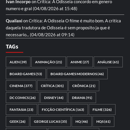
Ivan Incorpo
on
Crítica: A Odisseia
concordo em genero
numero e gral
(04/08/2026 at 15:48)
Quailaxi
on
Crítica: A Odisseia
O filme é muito bom. A critica
daquela tradutora de Odisseia é sem proposito ja que é
necessario...
(04/08/2026 at 09:14)
TAGs
ALIEN
(39)
ANIMAÇÃO
(21)
ANIME
(27)
ANÁLISE
(61)
BOARD GAMES
(53)
BOARD GAMES MODERNOS
(46)
CINEMA
(377)
CRÍTICA
(301)
CRÔNICA
(21)
DC COMICS
(26)
DISNEY
(44)
DRAMA
(91)
FANTASIA
(23)
FICÇÃO CIENTÍFICA
(163)
FILME
(326)
GEEK
(26)
GEORGE LUCAS
(35)
HQ
(46)
HQS
(61)