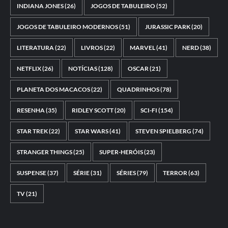
INDIANA JONES
(26)
JOGOS DE TABULEIRO
(52)
JOGOS DE TABULEIRO MODERNOS
(51)
JURASSIC PARK
(20)
LITERATURA
(22)
LIVROS
(22)
MARVEL
(41)
NERD
(38)
NETFLIX
(26)
NOTÍCIAS
(128)
OSCAR
(21)
PLANETA DOS MACACOS
(22)
QUADRINHOS
(78)
RESENHA
(35)
RIDLEY SCOTT
(20)
SCI-FI
(154)
STAR TREK
(22)
STAR WARS
(41)
STEVEN SPIELBERG
(74)
STRANGER THINGS
(25)
SUPER-HERÓIS
(23)
SUSPENSE
(37)
SÉRIE
(31)
SÉRIES
(79)
TERROR
(63)
TV
(21)