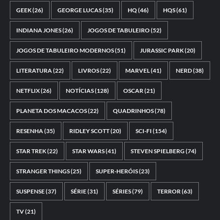
GEEK
(26)
GEORGE LUCAS
(35)
HQ
(46)
HQS
(61)
INDIANA JONES
(26)
JOGOS DE TABULEIRO
(52)
JOGOS DE TABULEIRO MODERNOS
(51)
JURASSIC PARK
(20)
LITERATURA
(22)
LIVROS
(22)
MARVEL
(41)
NERD
(38)
NETFLIX
(26)
NOTÍCIAS
(128)
OSCAR
(21)
PLANETA DOS MACACOS
(22)
QUADRINHOS
(78)
RESENHA
(35)
RIDLEY SCOTT
(20)
SCI-FI
(154)
STAR TREK
(22)
STAR WARS
(41)
STEVEN SPIELBERG
(74)
STRANGER THINGS
(25)
SUPER-HERÓIS
(23)
SUSPENSE
(37)
SÉRIE
(31)
SÉRIES
(79)
TERROR
(63)
TV
(21)