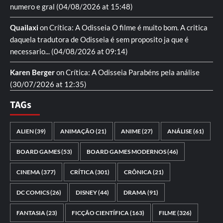
numero e gral
(04/08/2026 at 15:48)
Quailaxi
on
Crítica: A Odisseia
O filme é muito bom. A critica
daquela tradutora de Odisseia é sem proposito ja que é
necessario...
(04/08/2026 at 09:14)
Karen Berger
on
Crítica: A Odisseia
Parabéns pela análise
(30/07/2026 at 12:35)
TAGs
ALIEN
(39)
ANIMAÇÃO
(21)
ANIME
(27)
ANÁLISE
(61)
BOARD GAMES
(53)
BOARD GAMES MODERNOS
(46)
CINEMA
(377)
CRÍTICA
(301)
CRÔNICA
(21)
DC COMICS
(26)
DISNEY
(44)
DRAMA
(91)
FANTASIA
(23)
FICÇÃO CIENTÍFICA
(163)
FILME
(326)