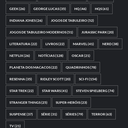
GEEK
(26)
GEORGE LUCAS
(35)
HQ
(46)
HQS
(61)
INDIANA JONES
(26)
JOGOS DE TABULEIRO
(52)
JOGOS DE TABULEIRO MODERNOS
(51)
JURASSIC PARK
(20)
LITERATURA
(22)
LIVROS
(22)
MARVEL
(41)
NERD
(38)
NETFLIX
(26)
NOTÍCIAS
(128)
OSCAR
(21)
PLANETA DOS MACACOS
(22)
QUADRINHOS
(78)
RESENHA
(35)
RIDLEY SCOTT
(20)
SCI-FI
(154)
STAR TREK
(22)
STAR WARS
(41)
STEVEN SPIELBERG
(74)
STRANGER THINGS
(25)
SUPER-HERÓIS
(23)
SUSPENSE
(37)
SÉRIE
(31)
SÉRIES
(79)
TERROR
(63)
TV
(21)