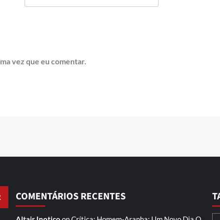
ima vez que eu comentar.
COMENTÁRIOS RECENTES
T
Altair Inotico
on
Crítica: Homem-Aranha: Um Novo Dia
O