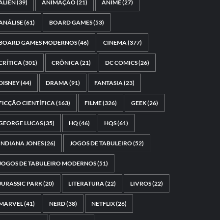
ALIEN
(39)
ANIMAÇÃO
(21)
ANIME
(27)
ANÁLISE
(61)
BOARD GAMES
(53)
BOARD GAMES MODERNOS
(46)
CINEMA
(377)
CRÍTICA
(301)
CRÔNICA
(21)
DC COMICS
(26)
DISNEY
(44)
DRAMA
(91)
FANTASIA
(23)
FICÇÃO CIENTÍFICA
(163)
FILME
(326)
GEEK
(26)
GEORGE LUCAS
(35)
HQ
(46)
HQS
(61)
INDIANA JONES
(26)
JOGOS DE TABULEIRO
(52)
JOGOS DE TABULEIRO MODERNOS
(51)
JURASSIC PARK
(20)
LITERATURA
(22)
LIVROS
(22)
MARVEL
(41)
NERD
(38)
NETFLIX
(26)