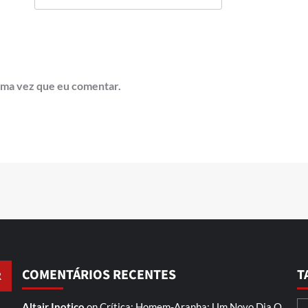
ima vez que eu comentar.
COMENTÁRIOS RECENTES
T
Altair Inotico
on
Crítica: Homem-Aranha: Um Novo Dia
O