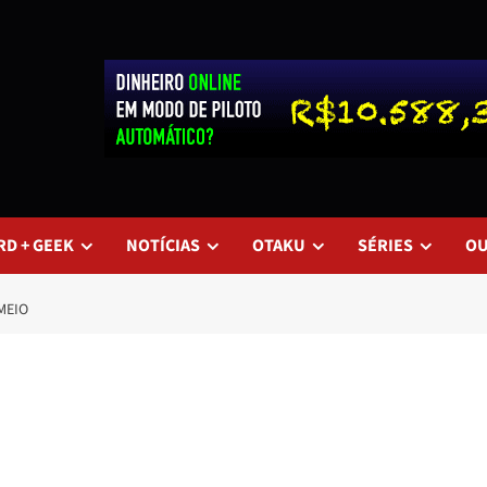
RD + GEEK
NOTÍCIAS
OTAKU
SÉRIES
O
MEIO