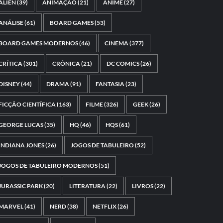
ALIEN
(39)
ANIMAÇÃO
(21)
ANIME
(27)
ANÁLISE
(61)
BOARD GAMES
(53)
BOARD GAMES MODERNOS
(46)
CINEMA
(377)
CRÍTICA
(301)
CRÔNICA
(21)
DC COMICS
(26)
DISNEY
(44)
DRAMA
(91)
FANTASIA
(23)
FICÇÃO CIENTÍFICA
(163)
FILME
(326)
GEEK
(26)
GEORGE LUCAS
(35)
HQ
(46)
HQS
(61)
INDIANA JONES
(26)
JOGOS DE TABULEIRO
(52)
JOGOS DE TABULEIRO MODERNOS
(51)
JURASSIC PARK
(20)
LITERATURA
(22)
LIVROS
(22)
MARVEL
(41)
NERD
(38)
NETFLIX
(26)