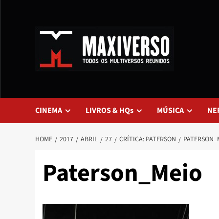
CINEMA
LIVROS & HQs
MÚSICA
NE
HOME
2017
ABRIL
27
CRÍTICA: PATERSON
PATERSON_
Paterson_Meio