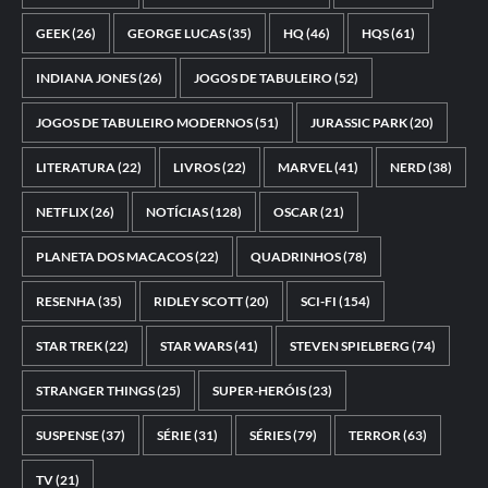
GEEK
(26)
GEORGE LUCAS
(35)
HQ
(46)
HQS
(61)
INDIANA JONES
(26)
JOGOS DE TABULEIRO
(52)
JOGOS DE TABULEIRO MODERNOS
(51)
JURASSIC PARK
(20)
LITERATURA
(22)
LIVROS
(22)
MARVEL
(41)
NERD
(38)
NETFLIX
(26)
NOTÍCIAS
(128)
OSCAR
(21)
PLANETA DOS MACACOS
(22)
QUADRINHOS
(78)
RESENHA
(35)
RIDLEY SCOTT
(20)
SCI-FI
(154)
STAR TREK
(22)
STAR WARS
(41)
STEVEN SPIELBERG
(74)
STRANGER THINGS
(25)
SUPER-HERÓIS
(23)
SUSPENSE
(37)
SÉRIE
(31)
SÉRIES
(79)
TERROR
(63)
TV
(21)