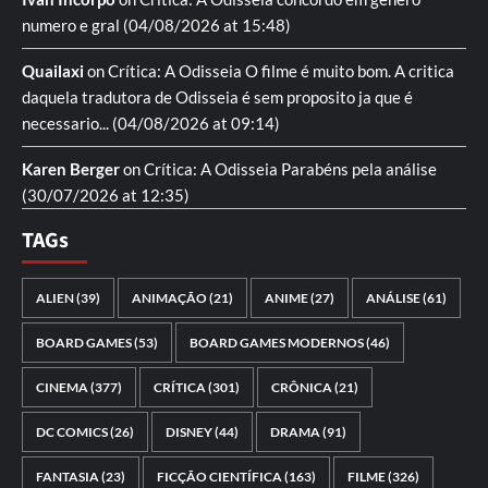
numero e gral
(04/08/2026 at 15:48)
Quailaxi
on
Crítica: A Odisseia
O filme é muito bom. A critica
daquela tradutora de Odisseia é sem proposito ja que é
necessario...
(04/08/2026 at 09:14)
Karen Berger
on
Crítica: A Odisseia
Parabéns pela análise
(30/07/2026 at 12:35)
TAGs
ALIEN
(39)
ANIMAÇÃO
(21)
ANIME
(27)
ANÁLISE
(61)
BOARD GAMES
(53)
BOARD GAMES MODERNOS
(46)
CINEMA
(377)
CRÍTICA
(301)
CRÔNICA
(21)
DC COMICS
(26)
DISNEY
(44)
DRAMA
(91)
FANTASIA
(23)
FICÇÃO CIENTÍFICA
(163)
FILME
(326)