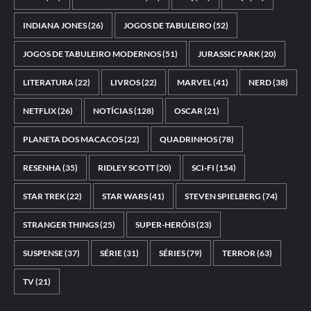
INDIANA JONES
(26)
JOGOS DE TABULEIRO
(52)
JOGOS DE TABULEIRO MODERNOS
(51)
JURASSIC PARK
(20)
LITERATURA
(22)
LIVROS
(22)
MARVEL
(41)
NERD
(38)
NETFLIX
(26)
NOTÍCIAS
(128)
OSCAR
(21)
PLANETA DOS MACACOS
(22)
QUADRINHOS
(78)
RESENHA
(35)
RIDLEY SCOTT
(20)
SCI-FI
(154)
STAR TREK
(22)
STAR WARS
(41)
STEVEN SPIELBERG
(74)
STRANGER THINGS
(25)
SUPER-HERÓIS
(23)
SUSPENSE
(37)
SÉRIE
(31)
SÉRIES
(79)
TERROR
(63)
TV
(21)