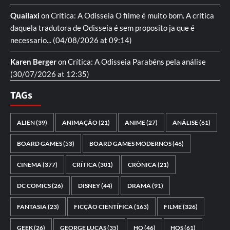
Quailaxi
on
Crítica: A Odisseia
O filme é muito bom. A critica
daquela tradutora de Odisseia é sem proposito ja que é
necessario...
(04/08/2026 at 09:14)
Karen Berger
on
Crítica: A Odisseia
Parabéns pela análise
(30/07/2026 at 12:35)
TAGs
ALIEN
(39)
ANIMAÇÃO
(21)
ANIME
(27)
ANÁLISE
(61)
BOARD GAMES
(53)
BOARD GAMES MODERNOS
(46)
CINEMA
(377)
CRÍTICA
(301)
CRÔNICA
(21)
DC COMICS
(26)
DISNEY
(44)
DRAMA
(91)
FANTASIA
(23)
FICÇÃO CIENTÍFICA
(163)
FILME
(326)
GEEK
(26)
GEORGE LUCAS
(35)
HQ
(46)
HQS
(61)