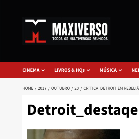
CINEMA
LIVROS & HQs
MÚSICA
NE
HOME
2017
OUTUBRO
20
CRÍTICA: DETROIT EM REBELI
Detroit_destaqe