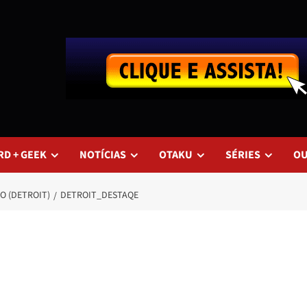
RD + GEEK
NOTÍCIAS
OTAKU
SÉRIES
O
ÃO (DETROIT)
DETROIT_DESTAQE