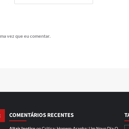
ima vez que eu comentar.
COMENTÁRIOS RECENTES
T
Altair Inotico
on
Crítica: Homem-Aranha: Um Novo Dia
O