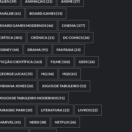
ALIEN
(39)
ANIMAÇÃO
(21)
ANIME
(27)
ANÁLISE
(61)
BOARD GAMES
(53)
BOARD GAMES MODERNOS
(46)
CINEMA
(377)
CRÍTICA
(301)
CRÔNICA
(21)
DC COMICS
(26)
DISNEY
(44)
DRAMA
(91)
FANTASIA
(23)
FICÇÃO CIENTÍFICA
(163)
FILME
(326)
GEEK
(26)
GEORGE LUCAS
(35)
HQ
(46)
HQS
(61)
INDIANA JONES
(26)
JOGOS DE TABULEIRO
(52)
JOGOS DE TABULEIRO MODERNOS
(51)
JURASSIC PARK
(20)
LITERATURA
(22)
LIVROS
(22)
MARVEL
(41)
NERD
(38)
NETFLIX
(26)