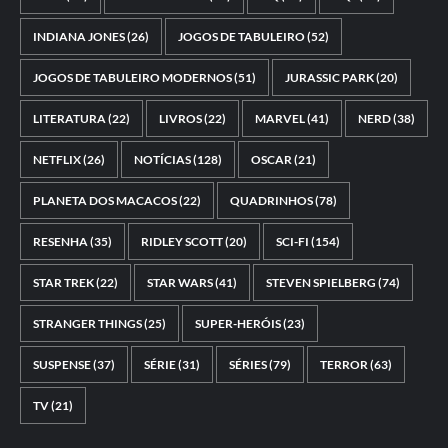
INDIANA JONES
(26)
JOGOS DE TABULEIRO
(52)
JOGOS DE TABULEIRO MODERNOS
(51)
JURASSIC PARK
(20)
LITERATURA
(22)
LIVROS
(22)
MARVEL
(41)
NERD
(38)
NETFLIX
(26)
NOTÍCIAS
(128)
OSCAR
(21)
PLANETA DOS MACACOS
(22)
QUADRINHOS
(78)
RESENHA
(35)
RIDLEY SCOTT
(20)
SCI-FI
(154)
STAR TREK
(22)
STAR WARS
(41)
STEVEN SPIELBERG
(74)
STRANGER THINGS
(25)
SUPER-HERÓIS
(23)
SUSPENSE
(37)
SÉRIE
(31)
SÉRIES
(79)
TERROR
(63)
TV
(21)