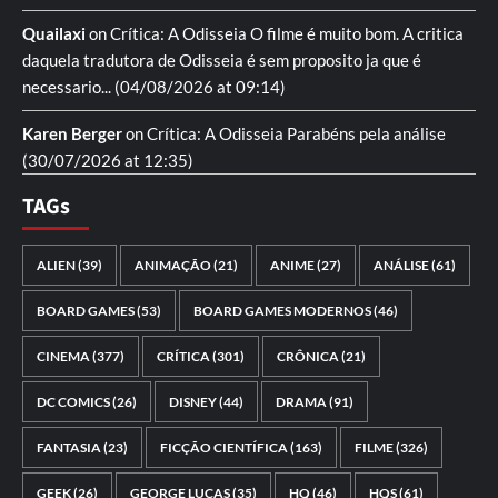
Quailaxi
on
Crítica: A Odisseia
O filme é muito bom. A critica
daquela tradutora de Odisseia é sem proposito ja que é
necessario...
(04/08/2026 at 09:14)
Karen Berger
on
Crítica: A Odisseia
Parabéns pela análise
(30/07/2026 at 12:35)
TAGs
ALIEN
(39)
ANIMAÇÃO
(21)
ANIME
(27)
ANÁLISE
(61)
BOARD GAMES
(53)
BOARD GAMES MODERNOS
(46)
CINEMA
(377)
CRÍTICA
(301)
CRÔNICA
(21)
DC COMICS
(26)
DISNEY
(44)
DRAMA
(91)
FANTASIA
(23)
FICÇÃO CIENTÍFICA
(163)
FILME
(326)
GEEK
(26)
GEORGE LUCAS
(35)
HQ
(46)
HQS
(61)