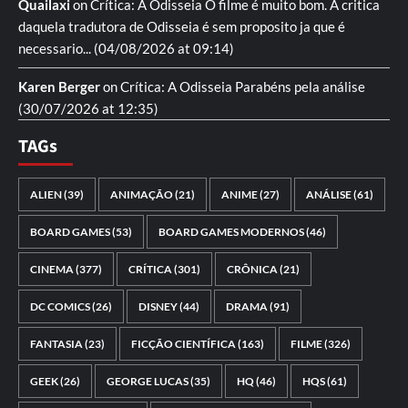
Quailaxi
on
Crítica: A Odisseia
O filme é muito bom. A critica
daquela tradutora de Odisseia é sem proposito ja que é
necessario...
(04/08/2026 at 09:14)
Karen Berger
on
Crítica: A Odisseia
Parabéns pela análise
(30/07/2026 at 12:35)
TAGs
ALIEN
(39)
ANIMAÇÃO
(21)
ANIME
(27)
ANÁLISE
(61)
BOARD GAMES
(53)
BOARD GAMES MODERNOS
(46)
CINEMA
(377)
CRÍTICA
(301)
CRÔNICA
(21)
DC COMICS
(26)
DISNEY
(44)
DRAMA
(91)
FANTASIA
(23)
FICÇÃO CIENTÍFICA
(163)
FILME
(326)
GEEK
(26)
GEORGE LUCAS
(35)
HQ
(46)
HQS
(61)