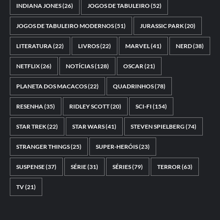
INDIANA JONES
(26)
JOGOS DE TABULEIRO
(52)
JOGOS DE TABULEIRO MODERNOS
(51)
JURASSIC PARK
(20)
LITERATURA
(22)
LIVROS
(22)
MARVEL
(41)
NERD
(38)
NETFLIX
(26)
NOTÍCIAS
(128)
OSCAR
(21)
PLANETA DOS MACACOS
(22)
QUADRINHOS
(78)
RESENHA
(35)
RIDLEY SCOTT
(20)
SCI-FI
(154)
STAR TREK
(22)
STAR WARS
(41)
STEVEN SPIELBERG
(74)
STRANGER THINGS
(25)
SUPER-HERÓIS
(23)
SUSPENSE
(37)
SÉRIE
(31)
SÉRIES
(79)
TERROR
(63)
TV
(21)