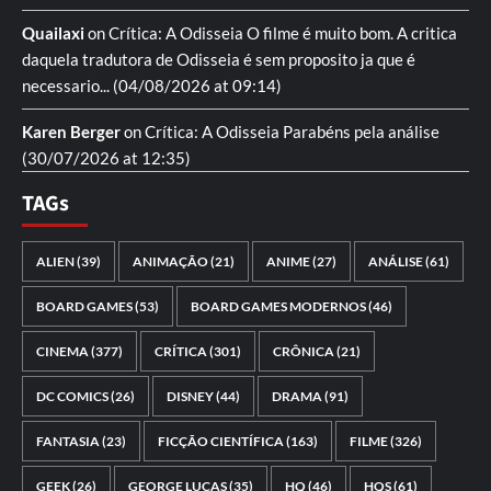
Quailaxi
on
Crítica: A Odisseia
O filme é muito bom. A critica
daquela tradutora de Odisseia é sem proposito ja que é
necessario...
(04/08/2026 at 09:14)
Karen Berger
on
Crítica: A Odisseia
Parabéns pela análise
(30/07/2026 at 12:35)
TAGs
ALIEN
(39)
ANIMAÇÃO
(21)
ANIME
(27)
ANÁLISE
(61)
BOARD GAMES
(53)
BOARD GAMES MODERNOS
(46)
CINEMA
(377)
CRÍTICA
(301)
CRÔNICA
(21)
DC COMICS
(26)
DISNEY
(44)
DRAMA
(91)
FANTASIA
(23)
FICÇÃO CIENTÍFICA
(163)
FILME
(326)
GEEK
(26)
GEORGE LUCAS
(35)
HQ
(46)
HQS
(61)