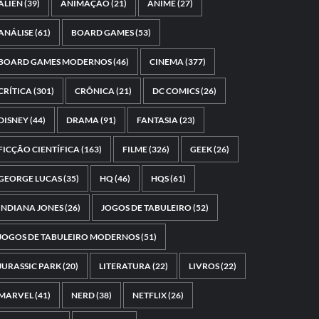
ALIEN
(39)
ANIMAÇÃO
(21)
ANIME
(27)
ANÁLISE
(61)
BOARD GAMES
(53)
BOARD GAMES MODERNOS
(46)
CINEMA
(377)
CRÍTICA
(301)
CRÔNICA
(21)
DC COMICS
(26)
DISNEY
(44)
DRAMA
(91)
FANTASIA
(23)
FICÇÃO CIENTÍFICA
(163)
FILME
(326)
GEEK
(26)
GEORGE LUCAS
(35)
HQ
(46)
HQS
(61)
INDIANA JONES
(26)
JOGOS DE TABULEIRO
(52)
JOGOS DE TABULEIRO MODERNOS
(51)
JURASSIC PARK
(20)
LITERATURA
(22)
LIVROS
(22)
MARVEL
(41)
NERD
(38)
NETFLIX
(26)