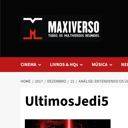
CINEMA
LIVROS & HQs
MÚSICA
NE
HOME
2017
DEZEMBRO
15
ANÁLISE: ENTENDENDO OS ÚL
UltimosJedi5