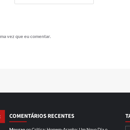
ima vez que eu comentar.
COMENTÁRIOS RECENTES
T
Mourao
on
Crítica: Homem-Aranha: Um Novo Dia
o