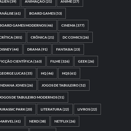
ALIEN
(39)
ANIMAÇÃO
(21)
ANIME
(27)
ANÁLISE
(61)
BOARD GAMES
(53)
BOARD GAMES MODERNOS
(46)
CINEMA
(377)
CRÍTICA
(301)
CRÔNICA
(21)
DC COMICS
(26)
DISNEY
(44)
DRAMA
(91)
FANTASIA
(23)
FICÇÃO CIENTÍFICA
(163)
FILME
(326)
GEEK
(26)
GEORGE LUCAS
(35)
HQ
(46)
HQS
(61)
INDIANA JONES
(26)
JOGOS DE TABULEIRO
(52)
JOGOS DE TABULEIRO MODERNOS
(51)
JURASSIC PARK
(20)
LITERATURA
(22)
LIVROS
(22)
MARVEL
(41)
NERD
(38)
NETFLIX
(26)