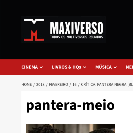
CINEMA
LIVROS & HQs
MÚSICA
NE
HOME
2018
FEVEREIRO
16
CRÍTICA: PANTERA NEGRA (B
pantera-meio