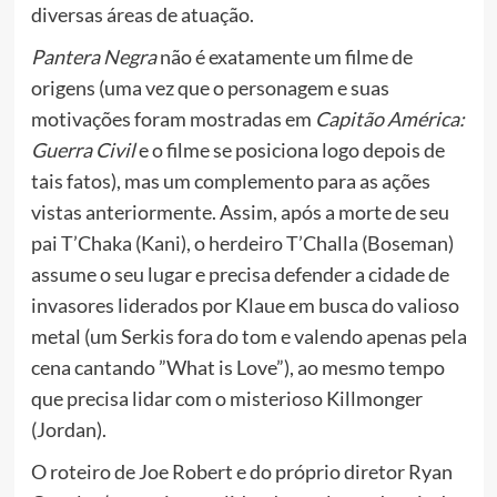
diversas áreas de atuação.
Pantera Negra
não é exatamente um filme de
origens (uma vez que o personagem e suas
motivações foram mostradas em
Capitão América:
Guerra Civil
e o filme se posiciona logo depois de
tais fatos), mas um complemento para as ações
vistas anteriormente. Assim, após a morte de seu
pai T’Chaka (Kani), o herdeiro
T’Challa (Boseman)
assume o seu lugar e precisa defender a cidade de
invasores liderados por Klaue em busca do valioso
metal (um Serkis fora do tom e valendo apenas pela
cena cantando ”What is Love”), ao mesmo tempo
que precisa lidar com o misterioso Killmonger
(Jordan).
O roteiro de Joe Robert e do próprio diretor
R
yan