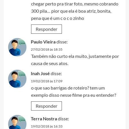
chegar perto pra tirar foto, mesmo cobrando
300 pila… pior que ela é boa atriz, bonita,
pena que é um c o c o zinho
Responder
Paulo Vieira
disse:
27/02/2018 às 18:35
Também não curto ela muito, justamente por
causa de seus atos.
Inah José
disse:
19/02/2018 às 17:09
o que sao barrigas de roteiro? tem um
exemplo disso nesse filme pra eu entender?
Responder
Terra Nostra
disse:
19/02/2018 às 16:33