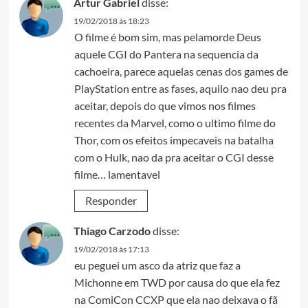
Artur Gabriel
disse:
19/02/2018 às 18:23
O filme é bom sim, mas pelamorde Deus
aquele CGI do Pantera na sequencia da
cachoeira, parece aquelas cenas dos games de
PlayStation entre as fases, aquilo nao deu pra
aceitar, depois do que vimos nos filmes
recentes da Marvel, como o ultimo filme do
Thor, com os efeitos impecaveis na batalha
com o Hulk, nao da pra aceitar o CGI desse
filme… lamentavel
Responder
Thiago Carzodo
disse:
19/02/2018 às 17:13
eu peguei um asco da atriz que faz a
Michonne em TWD por causa do que ela fez
na ComiCon CCXP que ela nao deixava o fã