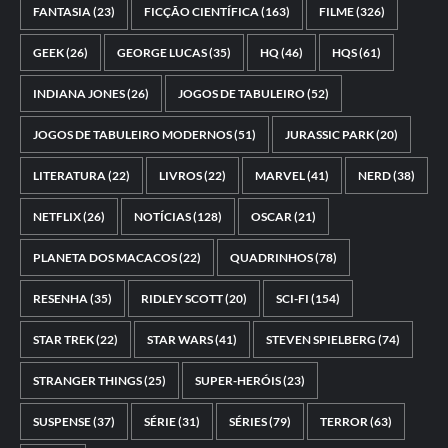
FANTASIA
(23)
FICÇÃO CIENTÍFICA
(163)
FILME
(326)
GEEK
(26)
GEORGE LUCAS
(35)
HQ
(46)
HQS
(61)
INDIANA JONES
(26)
JOGOS DE TABULEIRO
(52)
JOGOS DE TABULEIRO MODERNOS
(51)
JURASSIC PARK
(20)
LITERATURA
(22)
LIVROS
(22)
MARVEL
(41)
NERD
(38)
NETFLIX
(26)
NOTÍCIAS
(128)
OSCAR
(21)
PLANETA DOS MACACOS
(22)
QUADRINHOS
(78)
RESENHA
(35)
RIDLEY SCOTT
(20)
SCI-FI
(154)
STAR TREK
(22)
STAR WARS
(41)
STEVEN SPIELBERG
(74)
STRANGER THINGS
(25)
SUPER-HERÓIS
(23)
SUSPENSE
(37)
SÉRIE
(31)
SÉRIES
(79)
TERROR
(63)