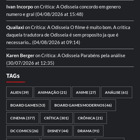
Ivan Incorpo
on
Crítica: A Odisseia
concordo em genero
numero e gral
(04/08/2026 at 15:48)
Quailaxi
on
Crítica: A Odisseia
O filme é muito bom. A critica
daquela tradutora de Odisseia é sem proposito ja que é
necessario...
(04/08/2026 at 09:14)
Karen Berger
on
Crítica: A Odisseia
Parabéns pela análise
(30/07/2026 at 12:35)
TAGs
ALIEN
(39)
ANIMAÇÃO
(21)
ANIME
(27)
ANÁLISE
(61)
BOARD GAMES
(53)
BOARD GAMES MODERNOS
(46)
CINEMA
(377)
CRÍTICA
(301)
CRÔNICA
(21)
DC COMICS
(26)
DISNEY
(44)
DRAMA
(91)