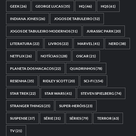
GEEK
(26)
GEORGE LUCAS
(35)
HQ
(46)
HQS
(61)
INDIANA JONES
(26)
JOGOS DE TABULEIRO
(52)
JOGOS DE TABULEIRO MODERNOS
(51)
JURASSIC PARK
(20)
LITERATURA
(22)
LIVROS
(22)
MARVEL
(41)
NERD
(38)
NETFLIX
(26)
NOTÍCIAS
(128)
OSCAR
(21)
PLANETA DOS MACACOS
(22)
QUADRINHOS
(78)
RESENHA
(35)
RIDLEY SCOTT
(20)
SCI-FI
(154)
STAR TREK
(22)
STAR WARS
(41)
STEVEN SPIELBERG
(74)
STRANGER THINGS
(25)
SUPER-HERÓIS
(23)
SUSPENSE
(37)
SÉRIE
(31)
SÉRIES
(79)
TERROR
(63)
TV
(21)