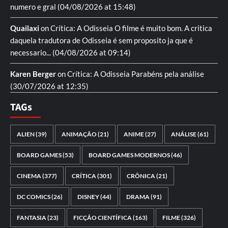
numero e gral
(04/08/2026 at 15:48)
Quailaxi
on
Crítica: A Odisseia
O filme é muito bom. A critica
daquela tradutora de Odisseia é sem proposito ja que é
necessario...
(04/08/2026 at 09:14)
Karen Berger
on
Crítica: A Odisseia
Parabéns pela análise
(30/07/2026 at 12:35)
TAGs
ALIEN
(39)
ANIMAÇÃO
(21)
ANIME
(27)
ANÁLISE
(61)
BOARD GAMES
(53)
BOARD GAMES MODERNOS
(46)
CINEMA
(377)
CRÍTICA
(301)
CRÔNICA
(21)
DC COMICS
(26)
DISNEY
(44)
DRAMA
(91)
FANTASIA
(23)
FICÇÃO CIENTÍFICA
(163)
FILME
(326)