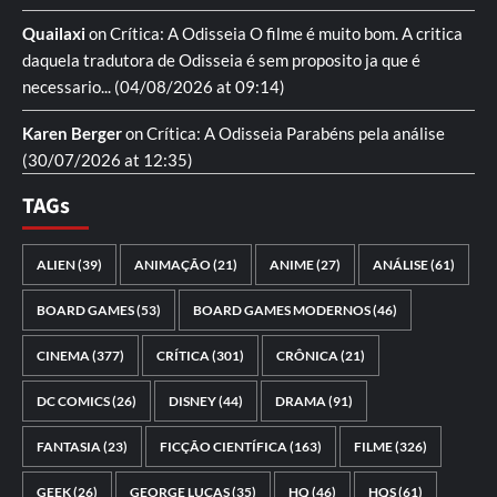
Quailaxi
on
Crítica: A Odisseia
O filme é muito bom. A critica
daquela tradutora de Odisseia é sem proposito ja que é
necessario...
(04/08/2026 at 09:14)
Karen Berger
on
Crítica: A Odisseia
Parabéns pela análise
(30/07/2026 at 12:35)
TAGs
ALIEN
(39)
ANIMAÇÃO
(21)
ANIME
(27)
ANÁLISE
(61)
BOARD GAMES
(53)
BOARD GAMES MODERNOS
(46)
CINEMA
(377)
CRÍTICA
(301)
CRÔNICA
(21)
DC COMICS
(26)
DISNEY
(44)
DRAMA
(91)
FANTASIA
(23)
FICÇÃO CIENTÍFICA
(163)
FILME
(326)
GEEK
(26)
GEORGE LUCAS
(35)
HQ
(46)
HQS
(61)