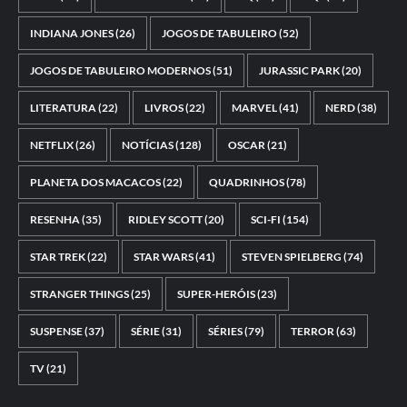
INDIANA JONES
(26)
JOGOS DE TABULEIRO
(52)
JOGOS DE TABULEIRO MODERNOS
(51)
JURASSIC PARK
(20)
LITERATURA
(22)
LIVROS
(22)
MARVEL
(41)
NERD
(38)
NETFLIX
(26)
NOTÍCIAS
(128)
OSCAR
(21)
PLANETA DOS MACACOS
(22)
QUADRINHOS
(78)
RESENHA
(35)
RIDLEY SCOTT
(20)
SCI-FI
(154)
STAR TREK
(22)
STAR WARS
(41)
STEVEN SPIELBERG
(74)
STRANGER THINGS
(25)
SUPER-HERÓIS
(23)
SUSPENSE
(37)
SÉRIE
(31)
SÉRIES
(79)
TERROR
(63)
TV
(21)