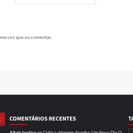
ima vez que eu comentar.
COMENTÁRIOS RECENTES
T
Altair Inotico
on
Crítica: Homem-Aranha: Um Novo Dia
O