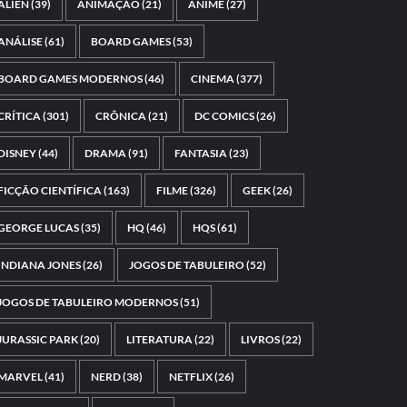
ALIEN
(39)
ANIMAÇÃO
(21)
ANIME
(27)
ANÁLISE
(61)
BOARD GAMES
(53)
BOARD GAMES MODERNOS
(46)
CINEMA
(377)
CRÍTICA
(301)
CRÔNICA
(21)
DC COMICS
(26)
DISNEY
(44)
DRAMA
(91)
FANTASIA
(23)
FICÇÃO CIENTÍFICA
(163)
FILME
(326)
GEEK
(26)
GEORGE LUCAS
(35)
HQ
(46)
HQS
(61)
INDIANA JONES
(26)
JOGOS DE TABULEIRO
(52)
JOGOS DE TABULEIRO MODERNOS
(51)
JURASSIC PARK
(20)
LITERATURA
(22)
LIVROS
(22)
MARVEL
(41)
NERD
(38)
NETFLIX
(26)