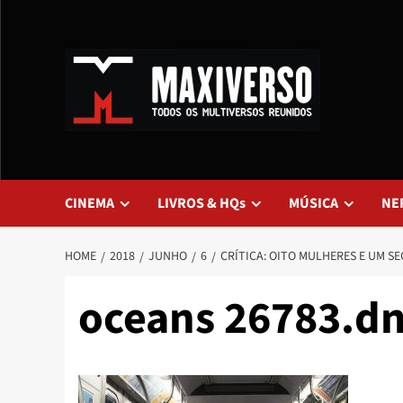
CINEMA
LIVROS & HQs
MÚSICA
NE
HOME
2018
JUNHO
6
CRÍTICA: OITO MULHERES E UM SE
oceans 26783.d