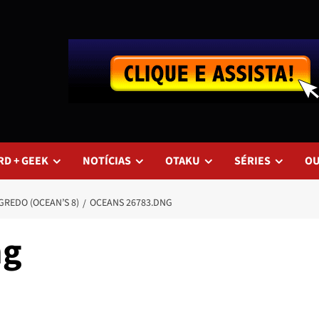
RD + GEEK
NOTÍCIAS
OTAKU
SÉRIES
O
GREDO (OCEAN’S 8)
OCEANS 26783.DNG
ng