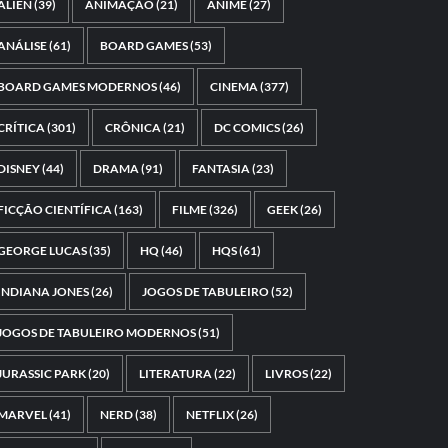
ALIEN
(39)
ANIMAÇÃO
(21)
ANIME
(27)
ANÁLISE
(61)
BOARD GAMES
(53)
BOARD GAMES MODERNOS
(46)
CINEMA
(377)
CRÍTICA
(301)
CRÔNICA
(21)
DC COMICS
(26)
DISNEY
(44)
DRAMA
(91)
FANTASIA
(23)
FICÇÃO CIENTÍFICA
(163)
FILME
(326)
GEEK
(26)
GEORGE LUCAS
(35)
HQ
(46)
HQS
(61)
INDIANA JONES
(26)
JOGOS DE TABULEIRO
(52)
JOGOS DE TABULEIRO MODERNOS
(51)
JURASSIC PARK
(20)
LITERATURA
(22)
LIVROS
(22)
MARVEL
(41)
NERD
(38)
NETFLIX
(26)