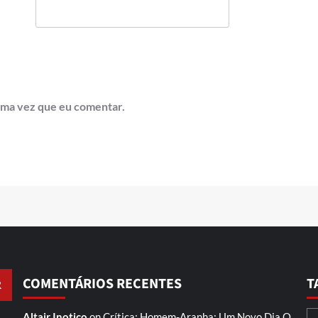
ima vez que eu comentar.
COMENTÁRIOS RECENTES
T
Altair Inotico
on
Crítica: Homem-Aranha: Um Novo Dia
O