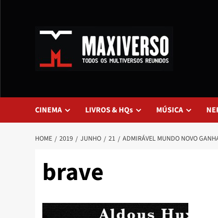
CINEMA
LIVROS & HQs
MÚSICA
NE
HOME
2019
JUNHO
21
ADMIRÁVEL MUNDO NOVO GANHA
brave