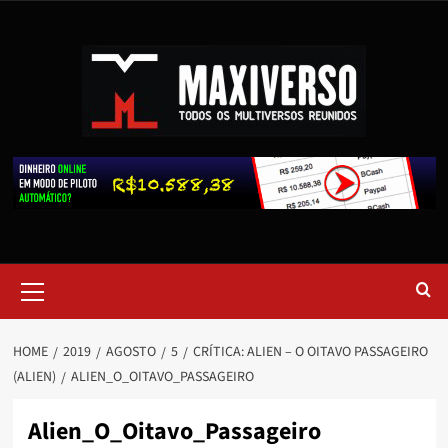
HOME
2019
AGOSTO
5
CRÍTICA: ALIEN – O OITAVO PASSAGEIRO
(ALIEN)
ALIEN_O_OITAVO_PASSAGEIRO
Alien_O_Oitavo_Passageiro