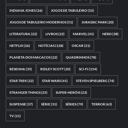
INDIANA JONES
(26)
JOGOS DE TABULEIRO
(52)
JOGOS DE TABULEIRO MODERNOS
(51)
JURASSIC PARK
(20)
LITERATURA
(22)
LIVROS
(22)
MARVEL
(41)
NERD
(38)
NETFLIX
(26)
NOTÍCIAS
(128)
OSCAR
(21)
PLANETA DOS MACACOS
(22)
QUADRINHOS
(78)
RESENHA
(35)
RIDLEY SCOTT
(20)
SCI-FI
(154)
STAR TREK
(22)
STAR WARS
(41)
STEVEN SPIELBERG
(74)
STRANGER THINGS
(25)
SUPER-HERÓIS
(23)
SUSPENSE
(37)
SÉRIE
(31)
SÉRIES
(79)
TERROR
(63)
TV
(21)