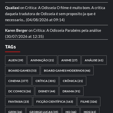
Quailaxi
on
Crítica: A Odisseia
O filme é muito bom. A critica
daquela tradutora de Odisseia é sem proposito ja que é
necessario...
(04/08/2026 at 09:14)
Karen Berger
on
Crítica: A Odisseia
Parabéns pela análise
(30/07/2026 at 12:35)
TAGs
ALIEN
(39)
ANIMAÇÃO
(21)
ANIME
(27)
ANÁLISE
(61)
BOARD GAMES
(53)
BOARD GAMES MODERNOS
(46)
CINEMA
(377)
CRÍTICA
(301)
CRÔNICA
(21)
DC COMICS
(26)
DISNEY
(44)
DRAMA
(91)
FANTASIA
(23)
FICÇÃO CIENTÍFICA
(163)
FILME
(326)
GEEK
(26)
GEORGE LUCAS
(35)
HQ
(46)
HQS
(61)