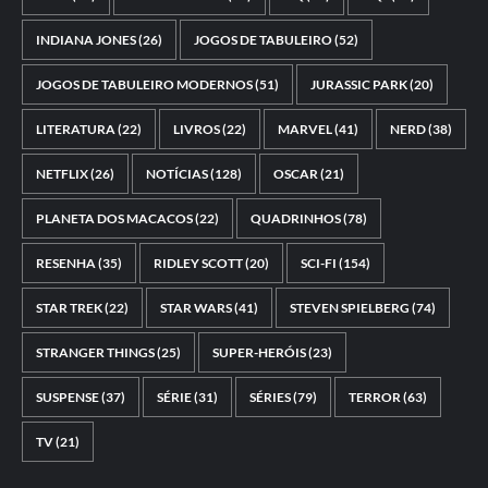
INDIANA JONES
(26)
JOGOS DE TABULEIRO
(52)
JOGOS DE TABULEIRO MODERNOS
(51)
JURASSIC PARK
(20)
LITERATURA
(22)
LIVROS
(22)
MARVEL
(41)
NERD
(38)
NETFLIX
(26)
NOTÍCIAS
(128)
OSCAR
(21)
PLANETA DOS MACACOS
(22)
QUADRINHOS
(78)
RESENHA
(35)
RIDLEY SCOTT
(20)
SCI-FI
(154)
STAR TREK
(22)
STAR WARS
(41)
STEVEN SPIELBERG
(74)
STRANGER THINGS
(25)
SUPER-HERÓIS
(23)
SUSPENSE
(37)
SÉRIE
(31)
SÉRIES
(79)
TERROR
(63)
TV
(21)