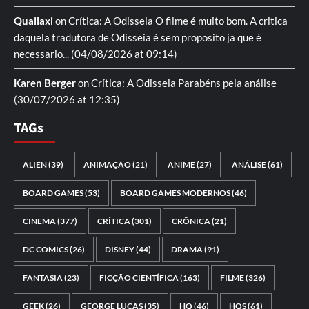
Quailaxi
on
Crítica: A Odisseia
O filme é muito bom. A critica
daquela tradutora de Odisseia é sem proposito ja que é
necessario...
(04/08/2026 at 09:14)
Karen Berger
on
Crítica: A Odisseia
Parabéns pela análise
(30/07/2026 at 12:35)
TAGs
ALIEN
(39)
ANIMAÇÃO
(21)
ANIME
(27)
ANÁLISE
(61)
BOARD GAMES
(53)
BOARD GAMES MODERNOS
(46)
CINEMA
(377)
CRÍTICA
(301)
CRÔNICA
(21)
DC COMICS
(26)
DISNEY
(44)
DRAMA
(91)
FANTASIA
(23)
FICÇÃO CIENTÍFICA
(163)
FILME
(326)
GEEK
(26)
GEORGE LUCAS
(35)
HQ
(46)
HQS
(61)