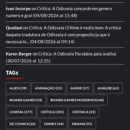
Ivan Incorpo
on
Crítica: A Odisseia
concordo em genero
numero e gral
(04/08/2026 at 15:48)
Quailaxi
on
Crítica: A Odisseia
O filme é muito bom. A critica
daquela tradutora de Odisseia é sem proposito ja que é
necessario...
(04/08/2026 at 09:14)
Karen Berger
on
Crítica: A Odisseia
Parabéns pela análise
(30/07/2026 at 12:35)
TAGs
ALIEN
(39)
ANIMAÇÃO
(21)
ANIME
(27)
ANÁLISE
(61)
BOARD GAMES
(53)
BOARD GAMES MODERNOS
(46)
CINEMA
(377)
CRÍTICA
(301)
CRÔNICA
(21)
DC COMICS
(26)
DISNEY
(44)
DRAMA
(91)