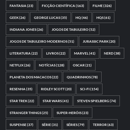
FANTASIA
(23)
FICÇÃO CIENTÍFICA
(163)
FILME
(326)
GEEK
(26)
GEORGE LUCAS
(35)
HQ
(46)
HQS
(61)
INDIANA JONES
(26)
JOGOS DE TABULEIRO
(52)
JOGOS DE TABULEIRO MODERNOS
(51)
JURASSIC PARK
(20)
LITERATURA
(22)
LIVROS
(22)
MARVEL
(41)
NERD
(38)
NETFLIX
(26)
NOTÍCIAS
(128)
OSCAR
(21)
PLANETA DOS MACACOS
(22)
QUADRINHOS
(78)
RESENHA
(35)
RIDLEY SCOTT
(20)
SCI-FI
(154)
STAR TREK
(22)
STAR WARS
(41)
STEVEN SPIELBERG
(74)
STRANGER THINGS
(25)
SUPER-HERÓIS
(23)
SUSPENSE
(37)
SÉRIE
(31)
SÉRIES
(79)
TERROR
(63)