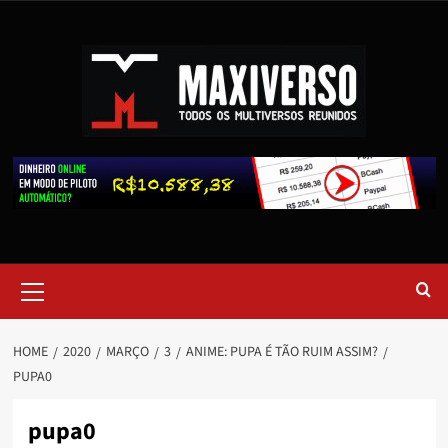
HOME
2020
MARÇO
3
ANIME: PUPA É TÃO RUIM ASSIM?
PUPA0
pupa0