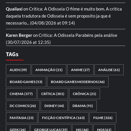
Quailaxi
on
Crítica: A Odisseia
O filme é muito bom. A critica
daquela tradutora de Odisseia é sem proposito ja que é
necessario...
(04/08/2026 at 09:14)
Karen Berger
on
Crítica: A Odisseia
Parabéns pela análise
(30/07/2026 at 12:35)
TAGs
ALIEN
(39)
ANIMAÇÃO
(21)
ANIME
(27)
ANÁLISE
(61)
BOARD GAMES
(53)
BOARD GAMES MODERNOS
(46)
CINEMA
(377)
CRÍTICA
(301)
CRÔNICA
(21)
DC COMICS
(26)
DISNEY
(44)
DRAMA
(91)
FANTASIA
(23)
FICÇÃO CIENTÍFICA
(163)
FILME
(326)
GEEK
(26)
GEORGE LUCAS
(35)
HQ
(46)
HQS
(61)