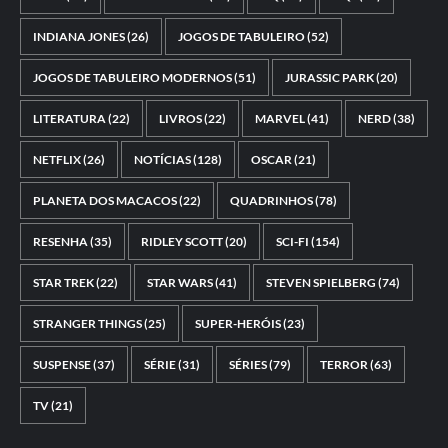
INDIANA JONES
(26)
JOGOS DE TABULEIRO
(52)
JOGOS DE TABULEIRO MODERNOS
(51)
JURASSIC PARK
(20)
LITERATURA
(22)
LIVROS
(22)
MARVEL
(41)
NERD
(38)
NETFLIX
(26)
NOTÍCIAS
(128)
OSCAR
(21)
PLANETA DOS MACACOS
(22)
QUADRINHOS
(78)
RESENHA
(35)
RIDLEY SCOTT
(20)
SCI-FI
(154)
STAR TREK
(22)
STAR WARS
(41)
STEVEN SPIELBERG
(74)
STRANGER THINGS
(25)
SUPER-HERÓIS
(23)
SUSPENSE
(37)
SÉRIE
(31)
SÉRIES
(79)
TERROR
(63)
TV
(21)