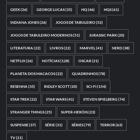
GEEK
(26)
GEORGE LUCAS
(35)
HQ
(46)
HQS
(61)
INDIANA JONES
(26)
JOGOS DE TABULEIRO
(52)
JOGOS DE TABULEIRO MODERNOS
(51)
JURASSIC PARK
(20)
LITERATURA
(22)
LIVROS
(22)
MARVEL
(41)
NERD
(38)
NETFLIX
(26)
NOTÍCIAS
(128)
OSCAR
(21)
PLANETA DOS MACACOS
(22)
QUADRINHOS
(78)
RESENHA
(35)
RIDLEY SCOTT
(20)
SCI-FI
(154)
STAR TREK
(22)
STAR WARS
(41)
STEVEN SPIELBERG
(74)
STRANGER THINGS
(25)
SUPER-HERÓIS
(23)
SUSPENSE
(37)
SÉRIE
(31)
SÉRIES
(79)
TERROR
(63)
TV
(21)