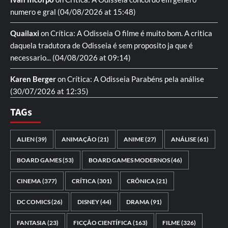
numero e gral
(04/08/2026 at 15:48)
Quailaxi
on
Crítica: A Odisseia
O filme é muito bom. A critica
daquela tradutora de Odisseia é sem proposito ja que é
necessario...
(04/08/2026 at 09:14)
Karen Berger
on
Crítica: A Odisseia
Parabéns pela análise
(30/07/2026 at 12:35)
TAGs
ALIEN
(39)
ANIMAÇÃO
(21)
ANIME
(27)
ANÁLISE
(61)
BOARD GAMES
(53)
BOARD GAMES MODERNOS
(46)
CINEMA
(377)
CRÍTICA
(301)
CRÔNICA
(21)
DC COMICS
(26)
DISNEY
(44)
DRAMA
(91)
FANTASIA
(23)
FICÇÃO CIENTÍFICA
(163)
FILME
(326)