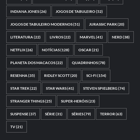
INDIANA JONES
(26)
JOGOS DE TABULEIRO
(52)
JOGOS DE TABULEIRO MODERNOS
(51)
JURASSIC PARK
(20)
LITERATURA
(22)
LIVROS
(22)
MARVEL
(41)
NERD
(38)
NETFLIX
(26)
NOTÍCIAS
(128)
OSCAR
(21)
PLANETA DOS MACACOS
(22)
QUADRINHOS
(78)
RESENHA
(35)
RIDLEY SCOTT
(20)
SCI-FI
(154)
STAR TREK
(22)
STAR WARS
(41)
STEVEN SPIELBERG
(74)
STRANGER THINGS
(25)
SUPER-HERÓIS
(23)
SUSPENSE
(37)
SÉRIE
(31)
SÉRIES
(79)
TERROR
(63)
TV
(21)