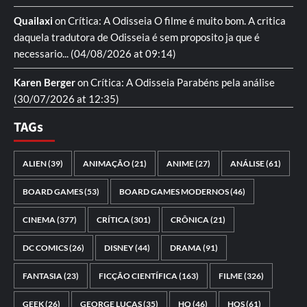
Quailaxi
on
Crítica: A Odisseia
O filme é muito bom. A critica
daquela tradutora de Odisseia é sem proposito ja que é
necessario...
(04/08/2026 at 09:14)
Karen Berger
on
Crítica: A Odisseia
Parabéns pela análise
(30/07/2026 at 12:35)
TAGs
ALIEN
(39)
ANIMAÇÃO
(21)
ANIME
(27)
ANÁLISE
(61)
BOARD GAMES
(53)
BOARD GAMES MODERNOS
(46)
CINEMA
(377)
CRÍTICA
(301)
CRÔNICA
(21)
DC COMICS
(26)
DISNEY
(44)
DRAMA
(91)
FANTASIA
(23)
FICÇÃO CIENTÍFICA
(163)
FILME
(326)
GEEK
(26)
GEORGE LUCAS
(35)
HQ
(46)
HQS
(61)