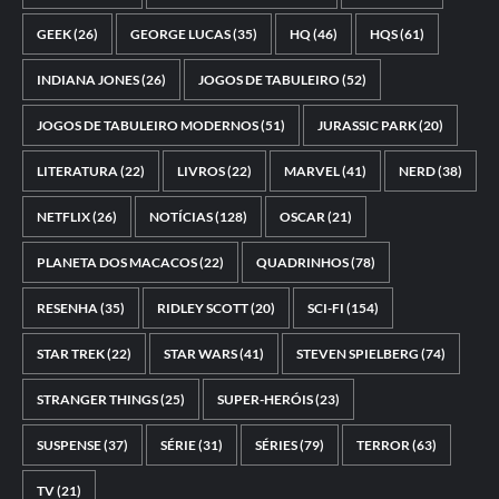
GEEK
(26)
GEORGE LUCAS
(35)
HQ
(46)
HQS
(61)
INDIANA JONES
(26)
JOGOS DE TABULEIRO
(52)
JOGOS DE TABULEIRO MODERNOS
(51)
JURASSIC PARK
(20)
LITERATURA
(22)
LIVROS
(22)
MARVEL
(41)
NERD
(38)
NETFLIX
(26)
NOTÍCIAS
(128)
OSCAR
(21)
PLANETA DOS MACACOS
(22)
QUADRINHOS
(78)
RESENHA
(35)
RIDLEY SCOTT
(20)
SCI-FI
(154)
STAR TREK
(22)
STAR WARS
(41)
STEVEN SPIELBERG
(74)
STRANGER THINGS
(25)
SUPER-HERÓIS
(23)
SUSPENSE
(37)
SÉRIE
(31)
SÉRIES
(79)
TERROR
(63)
TV
(21)