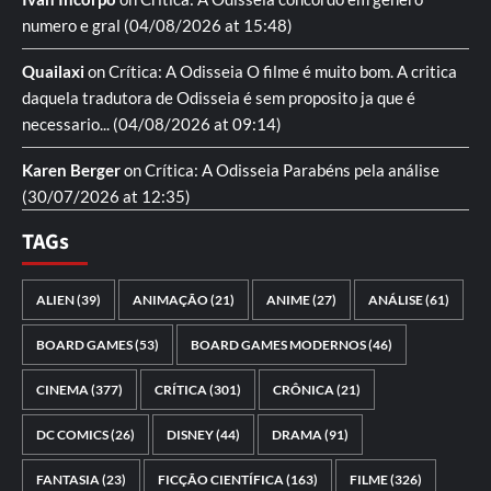
numero e gral
(04/08/2026 at 15:48)
Quailaxi
on
Crítica: A Odisseia
O filme é muito bom. A critica
daquela tradutora de Odisseia é sem proposito ja que é
necessario...
(04/08/2026 at 09:14)
Karen Berger
on
Crítica: A Odisseia
Parabéns pela análise
(30/07/2026 at 12:35)
TAGs
ALIEN
(39)
ANIMAÇÃO
(21)
ANIME
(27)
ANÁLISE
(61)
BOARD GAMES
(53)
BOARD GAMES MODERNOS
(46)
CINEMA
(377)
CRÍTICA
(301)
CRÔNICA
(21)
DC COMICS
(26)
DISNEY
(44)
DRAMA
(91)
FANTASIA
(23)
FICÇÃO CIENTÍFICA
(163)
FILME
(326)