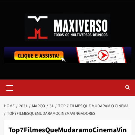
HOME
2021
MARÇO
31
TOP 7 FILMES QUE MUDARAM O CINEMA
TOP7FILMESQUEMUDARAMOCINEMAVINGADORES
Top7FilmesQueMudaramoCinemaVin