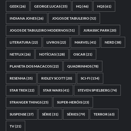
GEEK
(26)
GEORGE LUCAS
(35)
HQ
(46)
HQS
(61)
INDIANA JONES
(26)
JOGOS DE TABULEIRO
(52)
JOGOS DE TABULEIRO MODERNOS
(51)
JURASSIC PARK
(20)
LITERATURA
(22)
LIVROS
(22)
MARVEL
(41)
NERD
(38)
NETFLIX
(26)
NOTÍCIAS
(128)
OSCAR
(21)
PLANETA DOS MACACOS
(22)
QUADRINHOS
(78)
RESENHA
(35)
RIDLEY SCOTT
(20)
SCI-FI
(154)
STAR TREK
(22)
STAR WARS
(41)
STEVEN SPIELBERG
(74)
STRANGER THINGS
(25)
SUPER-HERÓIS
(23)
SUSPENSE
(37)
SÉRIE
(31)
SÉRIES
(79)
TERROR
(63)
TV
(21)