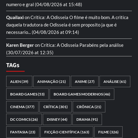
numero e gral
(04/08/2026 at 15:48)
Quailaxi
on
Crítica: A Odisseia
O filme é muito bom. A critica
daquela tradutora de Odisseia é sem proposito ja que é
necessario...
(04/08/2026 at 09:14)
Karen Berger
on
Crítica: A Odisseia
Parabéns pela análise
(30/07/2026 at 12:35)
TAGs
ALIEN
(39)
ANIMAÇÃO
(21)
ANIME
(27)
ANÁLISE
(61)
BOARD GAMES
(53)
BOARD GAMES MODERNOS
(46)
CINEMA
(377)
CRÍTICA
(301)
CRÔNICA
(21)
DC COMICS
(26)
DISNEY
(44)
DRAMA
(91)
FANTASIA
(23)
FICÇÃO CIENTÍFICA
(163)
FILME
(326)