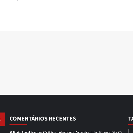
COMENTÁRIOS RECENTES
T
Altair Inotico
on
Crítica: Homem-Aranha: Um Novo Dia
O