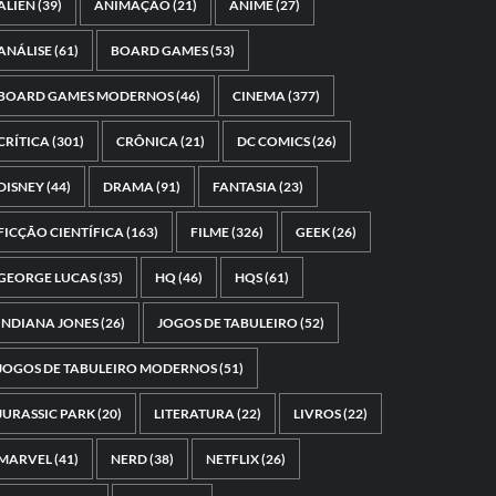
ALIEN
(39)
ANIMAÇÃO
(21)
ANIME
(27)
ANÁLISE
(61)
BOARD GAMES
(53)
BOARD GAMES MODERNOS
(46)
CINEMA
(377)
CRÍTICA
(301)
CRÔNICA
(21)
DC COMICS
(26)
DISNEY
(44)
DRAMA
(91)
FANTASIA
(23)
FICÇÃO CIENTÍFICA
(163)
FILME
(326)
GEEK
(26)
GEORGE LUCAS
(35)
HQ
(46)
HQS
(61)
INDIANA JONES
(26)
JOGOS DE TABULEIRO
(52)
JOGOS DE TABULEIRO MODERNOS
(51)
JURASSIC PARK
(20)
LITERATURA
(22)
LIVROS
(22)
MARVEL
(41)
NERD
(38)
NETFLIX
(26)