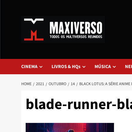
CINEMA
LIVROS & HQs
MÚSICA
NE
HOME
2021
OUTUBRO
14
BLACK LOTUS: A SÉRIE ANIME
blade-runner-bl