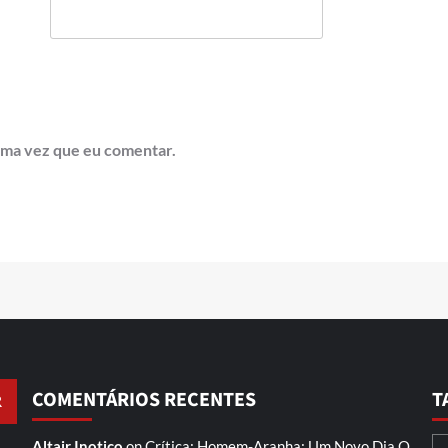
ima vez que eu comentar.
COMENTÁRIOS RECENTES
T
Altair Inotico
on
Crítica: Homem-Aranha: Um Novo Dia
O