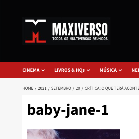
CINEMA
LIVROS & HQs
MÚSICA
NE
HOME
2021
SETEMBRO
20
CRÍTICA: O QUE TERÁ ACONT
baby-jane-1