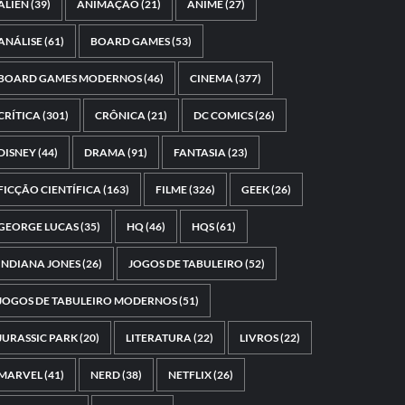
ALIEN
(39)
ANIMAÇÃO
(21)
ANIME
(27)
ANÁLISE
(61)
BOARD GAMES
(53)
BOARD GAMES MODERNOS
(46)
CINEMA
(377)
CRÍTICA
(301)
CRÔNICA
(21)
DC COMICS
(26)
DISNEY
(44)
DRAMA
(91)
FANTASIA
(23)
FICÇÃO CIENTÍFICA
(163)
FILME
(326)
GEEK
(26)
GEORGE LUCAS
(35)
HQ
(46)
HQS
(61)
INDIANA JONES
(26)
JOGOS DE TABULEIRO
(52)
JOGOS DE TABULEIRO MODERNOS
(51)
JURASSIC PARK
(20)
LITERATURA
(22)
LIVROS
(22)
MARVEL
(41)
NERD
(38)
NETFLIX
(26)