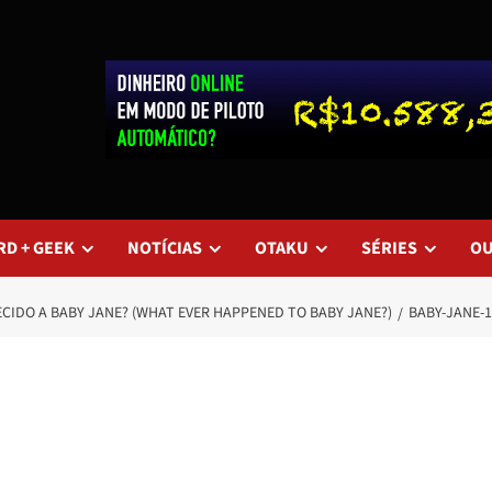
RD + GEEK
NOTÍCIAS
OTAKU
SÉRIES
O
ECIDO A BABY JANE? (WHAT EVER HAPPENED TO BABY JANE?)
BABY-JANE-1