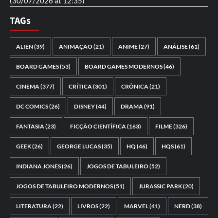
(30/07/2026 at 12:35)
TAGs
ALIEN
(39)
ANIMAÇÃO
(21)
ANIME
(27)
ANÁLISE
(61)
BOARD GAMES
(53)
BOARD GAMES MODERNOS
(46)
CINEMA
(377)
CRÍTICA
(301)
CRÔNICA
(21)
DC COMICS
(26)
DISNEY
(44)
DRAMA
(91)
FANTASIA
(23)
FICÇÃO CIENTÍFICA
(163)
FILME
(326)
GEEK
(26)
GEORGE LUCAS
(35)
HQ
(46)
HQS
(61)
INDIANA JONES
(26)
JOGOS DE TABULEIRO
(52)
JOGOS DE TABULEIRO MODERNOS
(51)
JURASSIC PARK
(20)
LITERATURA
(22)
LIVROS
(22)
MARVEL
(41)
NERD
(38)