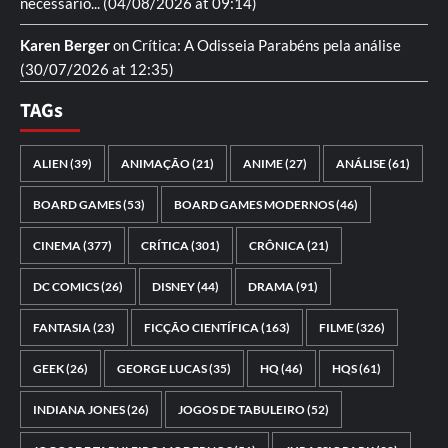
necessario...
(04/08/2026 at 09:14)
Karen Berger
on
Crítica: A Odisseia
Parabéns pela análise
(30/07/2026 at 12:35)
TAGs
ALIEN
(39)
ANIMAÇÃO
(21)
ANIME
(27)
ANÁLISE
(61)
BOARD GAMES
(53)
BOARD GAMES MODERNOS
(46)
CINEMA
(377)
CRÍTICA
(301)
CRÔNICA
(21)
DC COMICS
(26)
DISNEY
(44)
DRAMA
(91)
FANTASIA
(23)
FICÇÃO CIENTÍFICA
(163)
FILME
(326)
GEEK
(26)
GEORGE LUCAS
(35)
HQ
(46)
HQS
(61)
INDIANA JONES
(26)
JOGOS DE TABULEIRO
(52)