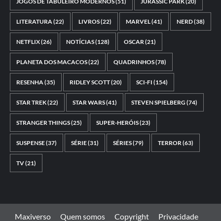
JOGOS DE TABULEIRO MODERNOS
(51)
JURASSIC PARK
(20)
LITERATURA
(22)
LIVROS
(22)
MARVEL
(41)
NERD
(38)
NETFLIX
(26)
NOTÍCIAS
(128)
OSCAR
(21)
PLANETA DOS MACACOS
(22)
QUADRINHOS
(78)
RESENHA
(35)
RIDLEY SCOTT
(20)
SCI-FI
(154)
STAR TREK
(22)
STAR WARS
(41)
STEVEN SPIELBERG
(74)
STRANGER THINGS
(25)
SUPER-HERÓIS
(23)
SUSPENSE
(37)
SÉRIE
(31)
SÉRIES
(79)
TERROR
(63)
TV
(21)
Maxiverso
Quem somos
Copyright
Privacidade