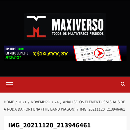
HOME
2021
NOVEMBRO
24
ANÁLISE: OS ELEMENTOS VISUAIS DE
A RODA DA FORTUNA (THE BAND WAGON)
IMG_20211120_213946461
IMG_20211120_213946461