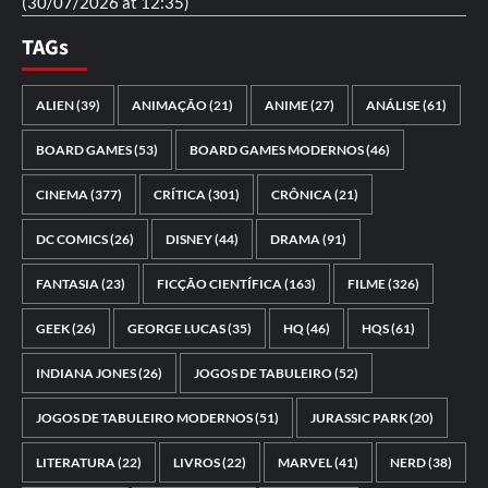
(30/07/2026 at 12:35)
TAGs
ALIEN
(39)
ANIMAÇÃO
(21)
ANIME
(27)
ANÁLISE
(61)
BOARD GAMES
(53)
BOARD GAMES MODERNOS
(46)
CINEMA
(377)
CRÍTICA
(301)
CRÔNICA
(21)
DC COMICS
(26)
DISNEY
(44)
DRAMA
(91)
FANTASIA
(23)
FICÇÃO CIENTÍFICA
(163)
FILME
(326)
GEEK
(26)
GEORGE LUCAS
(35)
HQ
(46)
HQS
(61)
INDIANA JONES
(26)
JOGOS DE TABULEIRO
(52)
JOGOS DE TABULEIRO MODERNOS
(51)
JURASSIC PARK
(20)
LITERATURA
(22)
LIVROS
(22)
MARVEL
(41)
NERD
(38)