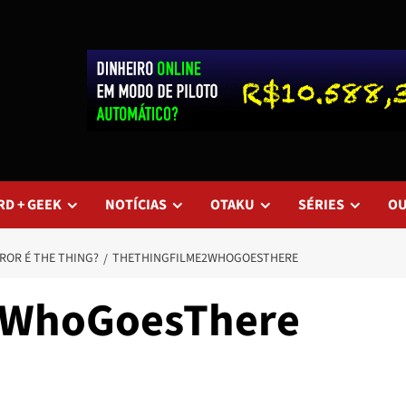
RD + GEEK
NOTÍCIAS
OTAKU
SÉRIES
O
ROR É THE THING?
THETHINGFILME2WHOGOESTHERE
2WhoGoesThere