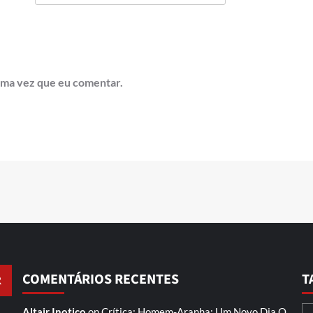
ima vez que eu comentar.
COMENTÁRIOS RECENTES
T
Altair Inotico
on
Crítica: Homem-Aranha: Um Novo Dia
O