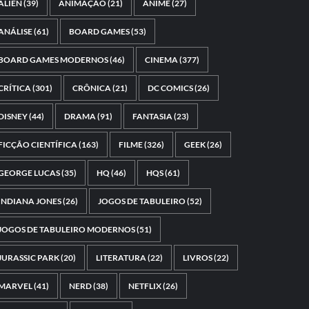
ALIEN
(39)
ANIMAÇÃO
(21)
ANIME
(27)
ANÁLISE
(61)
BOARD GAMES
(53)
BOARD GAMES MODERNOS
(46)
CINEMA
(377)
CRÍTICA
(301)
CRÔNICA
(21)
DC COMICS
(26)
DISNEY
(44)
DRAMA
(91)
FANTASIA
(23)
FICÇÃO CIENTÍFICA
(163)
FILME
(326)
GEEK
(26)
GEORGE LUCAS
(35)
HQ
(46)
HQS
(61)
INDIANA JONES
(26)
JOGOS DE TABULEIRO
(52)
JOGOS DE TABULEIRO MODERNOS
(51)
JURASSIC PARK
(20)
LITERATURA
(22)
LIVROS
(22)
MARVEL
(41)
NERD
(38)
NETFLIX
(26)