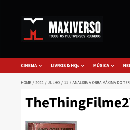
CINEMA
LIVROS & HQs
MÚSICA
NE
HOME
2022
JULHO
11
ANÁLISE: A OBRA MÁXIMA DO TER
TheThingFilme