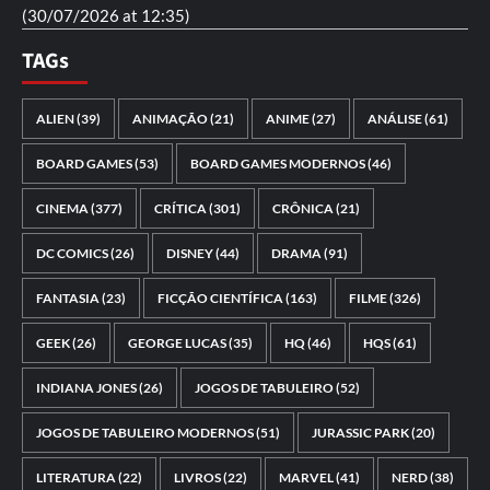
(30/07/2026 at 12:35)
TAGs
ALIEN
(39)
ANIMAÇÃO
(21)
ANIME
(27)
ANÁLISE
(61)
BOARD GAMES
(53)
BOARD GAMES MODERNOS
(46)
CINEMA
(377)
CRÍTICA
(301)
CRÔNICA
(21)
DC COMICS
(26)
DISNEY
(44)
DRAMA
(91)
FANTASIA
(23)
FICÇÃO CIENTÍFICA
(163)
FILME
(326)
GEEK
(26)
GEORGE LUCAS
(35)
HQ
(46)
HQS
(61)
INDIANA JONES
(26)
JOGOS DE TABULEIRO
(52)
JOGOS DE TABULEIRO MODERNOS
(51)
JURASSIC PARK
(20)
LITERATURA
(22)
LIVROS
(22)
MARVEL
(41)
NERD
(38)