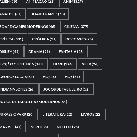
ALIEN
(39)
ANIMAÇÃO
(21)
ANIME
(27)
ANÁLISE
(61)
BOARD GAMES
(53)
BOARD GAMES MODERNOS
(46)
CINEMA
(377)
CRÍTICA
(301)
CRÔNICA
(21)
DC COMICS
(26)
DISNEY
(44)
DRAMA
(91)
FANTASIA
(23)
FICÇÃO CIENTÍFICA
(163)
FILME
(326)
GEEK
(26)
GEORGE LUCAS
(35)
HQ
(46)
HQS
(61)
INDIANA JONES
(26)
JOGOS DE TABULEIRO
(52)
JOGOS DE TABULEIRO MODERNOS
(51)
JURASSIC PARK
(20)
LITERATURA
(22)
LIVROS
(22)
MARVEL
(41)
NERD
(38)
NETFLIX
(26)