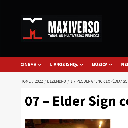
CINEMA
LIVROS & HQs
MÚSICA
NE
HOME
2022
DEZEMBRO
1
PEQUENA “ENCICLOPÉDIA” SO
07 – Elder Sign