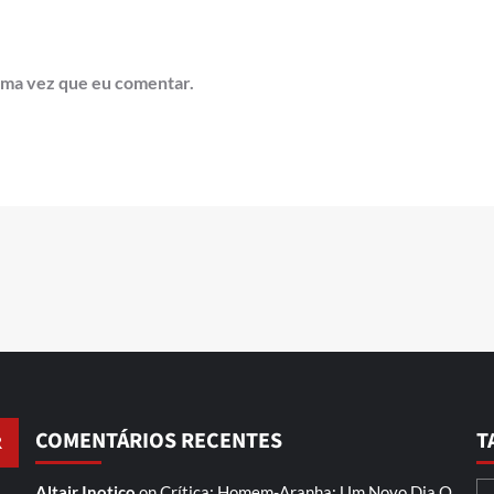
ima vez que eu comentar.
COMENTÁRIOS RECENTES
T
Altair Inotico
on
Crítica: Homem-Aranha: Um Novo Dia
O