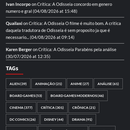
Ivan Incorpo
on
Crítica: A Odisseia
concordo em genero
numero e gral
(04/08/2026 at 15:48)
Quailaxi
on
Crítica: A Odisseia
O filme é muito bom. A critica
daquela tradutora de Odisseia é sem proposito ja que é
necessario...
(04/08/2026 at 09:14)
Karen Berger
on
Crítica: A Odisseia
Parabéns pela análise
(30/07/2026 at 12:35)
TAGs
ALIEN
(39)
ANIMAÇÃO
(21)
ANIME
(27)
ANÁLISE
(61)
BOARD GAMES
(53)
BOARD GAMES MODERNOS
(46)
CINEMA
(377)
CRÍTICA
(301)
CRÔNICA
(21)
DC COMICS
(26)
DISNEY
(44)
DRAMA
(91)