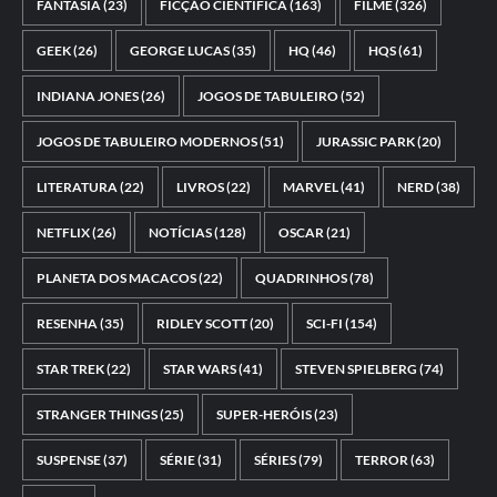
FANTASIA
(23)
FICÇÃO CIENTÍFICA
(163)
FILME
(326)
GEEK
(26)
GEORGE LUCAS
(35)
HQ
(46)
HQS
(61)
INDIANA JONES
(26)
JOGOS DE TABULEIRO
(52)
JOGOS DE TABULEIRO MODERNOS
(51)
JURASSIC PARK
(20)
LITERATURA
(22)
LIVROS
(22)
MARVEL
(41)
NERD
(38)
NETFLIX
(26)
NOTÍCIAS
(128)
OSCAR
(21)
PLANETA DOS MACACOS
(22)
QUADRINHOS
(78)
RESENHA
(35)
RIDLEY SCOTT
(20)
SCI-FI
(154)
STAR TREK
(22)
STAR WARS
(41)
STEVEN SPIELBERG
(74)
STRANGER THINGS
(25)
SUPER-HERÓIS
(23)
SUSPENSE
(37)
SÉRIE
(31)
SÉRIES
(79)
TERROR
(63)