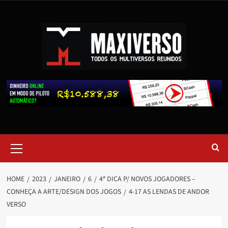
HOME
2023
JANEIRO
6
4ª DICA P/ NOVOS JOGADORES –
CONHEÇA A ARTE/DESIGN DOS JOGOS
4-17 AS LENDAS DE ANDOR
VERSO