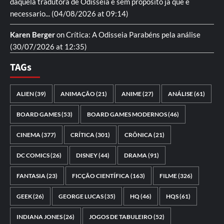
daquela tradutora de Odisseia é sem proposito ja que é
necessario...
(04/08/2026 at 09:14)
Karen Berger
on
Crítica: A Odisseia
Parabéns pela análise
(30/07/2026 at 12:35)
TAGs
ALIEN
(39)
ANIMAÇÃO
(21)
ANIME
(27)
ANÁLISE
(61)
BOARD GAMES
(53)
BOARD GAMES MODERNOS
(46)
CINEMA
(377)
CRÍTICA
(301)
CRÔNICA
(21)
DC COMICS
(26)
DISNEY
(44)
DRAMA
(91)
FANTASIA
(23)
FICÇÃO CIENTÍFICA
(163)
FILME
(326)
GEEK
(26)
GEORGE LUCAS
(35)
HQ
(46)
HQS
(61)
INDIANA JONES
(26)
JOGOS DE TABULEIRO
(52)