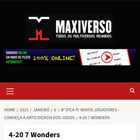
HOME
2023
JANEIRO
6
4ª DICA P/ NOVOS JOGADORES –
CONHEÇA A ARTE/DESIGN DOS JOGOS
4-20 7 WONDERS
4-20 7 Wonders