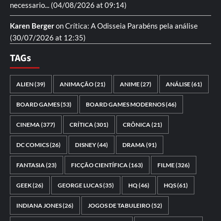
necessario...
(04/08/2026 at 09:14)
Karen Berger
on
Crítica: A Odisseia
Parabéns pela análise
(30/07/2026 at 12:35)
TAGs
ALIEN
(39)
ANIMAÇÃO
(21)
ANIME
(27)
ANÁLISE
(61)
BOARD GAMES
(53)
BOARD GAMES MODERNOS
(46)
CINEMA
(377)
CRÍTICA
(301)
CRÔNICA
(21)
DC COMICS
(26)
DISNEY
(44)
DRAMA
(91)
FANTASIA
(23)
FICÇÃO CIENTÍFICA
(163)
FILME
(326)
GEEK
(26)
GEORGE LUCAS
(35)
HQ
(46)
HQS
(61)
INDIANA JONES
(26)
JOGOS DE TABULEIRO
(52)