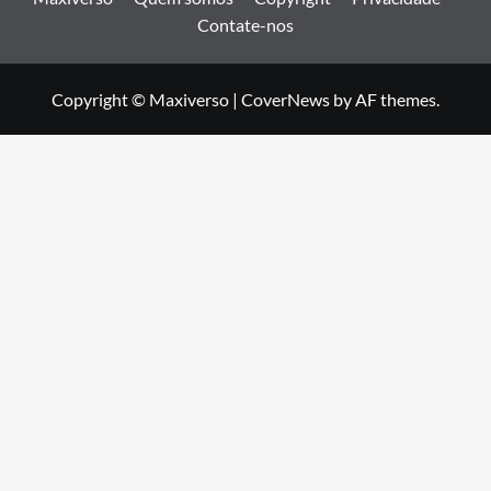
Contate-nos
Copyright © Maxiverso
|
CoverNews
by AF themes.