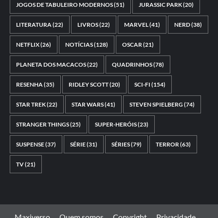
JOGOS DE TABULEIRO MODERNOS
(51)
JURASSIC PARK
(20)
LITERATURA
(22)
LIVROS
(22)
MARVEL
(41)
NERD
(38)
NETFLIX
(26)
NOTÍCIAS
(128)
OSCAR
(21)
PLANETA DOS MACACOS
(22)
QUADRINHOS
(78)
RESENHA
(35)
RIDLEY SCOTT
(20)
SCI-FI
(154)
STAR TREK
(22)
STAR WARS
(41)
STEVEN SPIELBERG
(74)
STRANGER THINGS
(25)
SUPER-HERÓIS
(23)
SUSPENSE
(37)
SÉRIE
(31)
SÉRIES
(79)
TERROR
(63)
TV
(21)
Maxiverso
Quem somos
Copyright
Privacidade