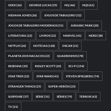
GEEK
(26)
GEORGE LUCAS
(35)
HQ
(46)
HQS
(61)
INDIANA JONES
(26)
JOGOS DE TABULEIRO
(52)
JOGOS DE TABULEIRO MODERNOS
(51)
JURASSIC PARK
(20)
LITERATURA
(22)
LIVROS
(22)
MARVEL
(41)
NERD
(38)
NETFLIX
(26)
NOTÍCIAS
(128)
OSCAR
(21)
PLANETA DOS MACACOS
(22)
QUADRINHOS
(78)
RESENHA
(35)
RIDLEY SCOTT
(20)
SCI-FI
(154)
STAR TREK
(22)
STAR WARS
(41)
STEVEN SPIELBERG
(74)
STRANGER THINGS
(25)
SUPER-HERÓIS
(23)
SUSPENSE
(37)
SÉRIE
(31)
SÉRIES
(79)
TERROR
(63)
TV
(21)