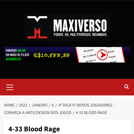
HOME
2023
JANEIRO
6
4ª DICA P/ NOVOS JOGADORES –
CONHEÇA A ARTE/DESIGN DOS JOGOS
4-33 BLOOD RAGE
4-33 Blood Rage