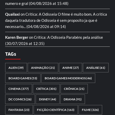
numero e gral
(04/08/2026 at 15:48)
Quailaxi
on
Crítica: A Odisseia
O filme é muito bom. A critica
daquela tradutora de Odisseia é sem proposito ja que é
necessario...
(04/08/2026 at 09:14)
Karen Berger
on
Crítica: A Odisseia
Parabéns pela análise
(30/07/2026 at 12:35)
TAGs
ALIEN
(39)
ANIMAÇÃO
(21)
ANIME
(27)
ANÁLISE
(61)
BOARD GAMES
(53)
BOARD GAMES MODERNOS
(46)
CINEMA
(377)
CRÍTICA
(301)
CRÔNICA
(21)
DC COMICS
(26)
DISNEY
(44)
DRAMA
(91)
FANTASIA
(23)
FICÇÃO CIENTÍFICA
(163)
FILME
(326)