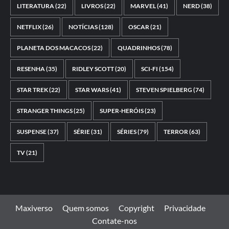
LITERATURA
(22)
LIVROS
(22)
MARVEL
(41)
NERD
(38)
NETFLIX
(26)
NOTÍCIAS
(128)
OSCAR
(21)
PLANETA DOS MACACOS
(22)
QUADRINHOS
(78)
RESENHA
(35)
RIDLEY SCOTT
(20)
SCI-FI
(154)
STAR TREK
(22)
STAR WARS
(41)
STEVEN SPIELBERG
(74)
STRANGER THINGS
(25)
SUPER-HERÓIS
(23)
SUSPENSE
(37)
SÉRIE
(31)
SÉRIES
(79)
TERROR
(63)
TV
(21)
Maxiverso
Quem somos
Copyright
Privacidade
Contate-nos