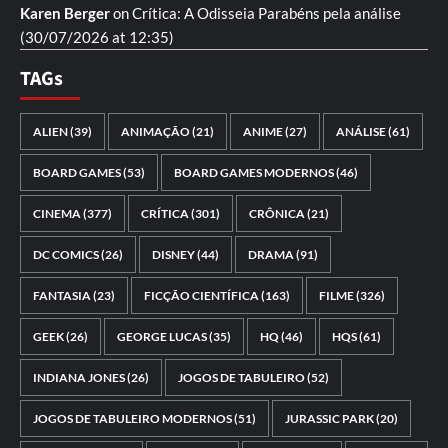
Karen Berger
on
Crítica: A Odisseia
Parabéns pela análise
(30/07/2026 at 12:35)
TAGs
ALIEN
(39)
ANIMAÇÃO
(21)
ANIME
(27)
ANÁLISE
(61)
BOARD GAMES
(53)
BOARD GAMES MODERNOS
(46)
CINEMA
(377)
CRÍTICA
(301)
CRÔNICA
(21)
DC COMICS
(26)
DISNEY
(44)
DRAMA
(91)
FANTASIA
(23)
FICÇÃO CIENTÍFICA
(163)
FILME
(326)
GEEK
(26)
GEORGE LUCAS
(35)
HQ
(46)
HQS
(61)
INDIANA JONES
(26)
JOGOS DE TABULEIRO
(52)
JOGOS DE TABULEIRO MODERNOS
(51)
JURASSIC PARK
(20)