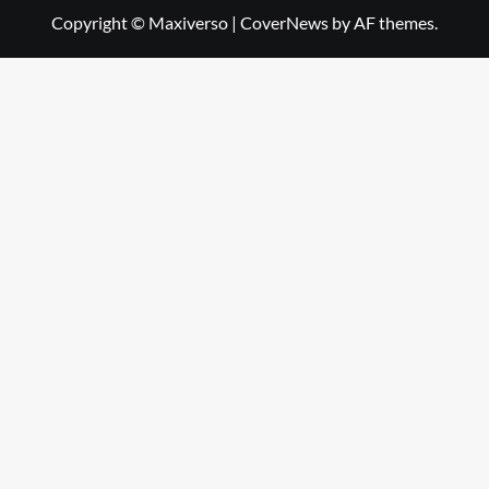
Copyright © Maxiverso
|
CoverNews
by AF themes.