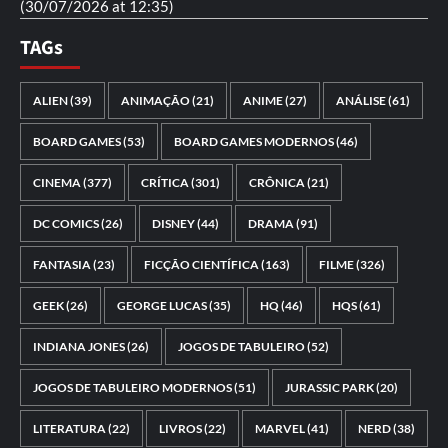
(30/07/2026 at 12:35)
TAGs
ALIEN
(39)
ANIMAÇÃO
(21)
ANIME
(27)
ANÁLISE
(61)
BOARD GAMES
(53)
BOARD GAMES MODERNOS
(46)
CINEMA
(377)
CRÍTICA
(301)
CRÔNICA
(21)
DC COMICS
(26)
DISNEY
(44)
DRAMA
(91)
FANTASIA
(23)
FICÇÃO CIENTÍFICA
(163)
FILME
(326)
GEEK
(26)
GEORGE LUCAS
(35)
HQ
(46)
HQS
(61)
INDIANA JONES
(26)
JOGOS DE TABULEIRO
(52)
JOGOS DE TABULEIRO MODERNOS
(51)
JURASSIC PARK
(20)
LITERATURA
(22)
LIVROS
(22)
MARVEL
(41)
NERD
(38)